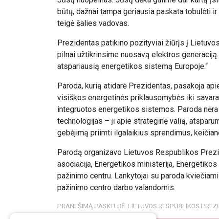
būtų, dažnai tampa geriausia paskata tobulėti ir 
teigė šalies vadovas.
Prezidentas patikino pozityviai žiūrįs į Lietuvos
pilnai užtikrinsime nuosavą elektros generaciją
atspariausią energetikos sistemą Europoje.“
Paroda, kurią atidarė Prezidentas, pasakoja apie
visiškos energetinės priklausomybės iki savara
integruotos energetikos sistemos. Paroda nėra v
technologijas – ji apie strateginę valią, atsparu
gebėjimą priimti ilgalaikius sprendimus, keičianč
Parodą organizavo Lietuvos Respublikos Prezid
asociacija, Energetikos ministerija, Energetikos
pažinimo centru. Lankytojai su paroda kviečiami
pažinimo centro darbo valandomis.
PRANEŠIMĄ PASKELBĖ: LIETUVOS RESPUBLIKOS PREZ