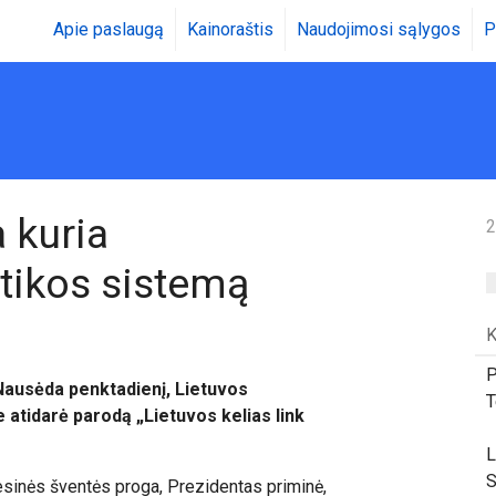
Apie paslaugą
Kainoraštis
Naudojimosi sąlygos
P
 kuria
2
tikos sistemą
K
P
Nausėda penktadienį, Lietuvos
T
 atidarė parodą „Lietuvos kelias link
L
S
sinės šventės proga, Prezidentas priminė,