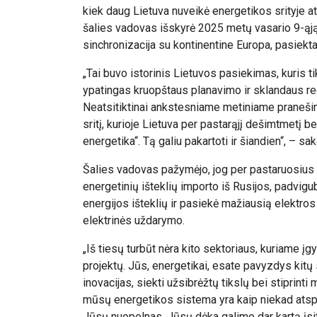
kiek daug Lietuva nuveikė energetikos srityje 
šalies vadovas išskyrė 2025 metų vasario 9-ąją,
sinchronizacija su kontinentine Europa, pasiekt
„Tai buvo istorinis Lietuvos pasiekimas, kuris t
ypatingas kruopštaus planavimo ir sklandaus r
Neatsitiktinai ankstesniame metiniame pranešime 
sritį, kurioje Lietuva per pastarąjį dešimtmetį b
energetika“. Tą galiu pakartoti ir šiandien“, – s
Šalies vadovas pažymėjo, jog per pastaruosius 
energetinių išteklių importo iš Rusijos, padvigu
energijos išteklių ir pasiekė mažiausią elektro
elektrinės uždarymo.
„Iš tiesų turbūt nėra kito sektoriaus, kuriame į
projektų. Jūs, energetikai, esate pavyzdys kitų 
inovacijas, siekti užsibrėžtų tikslų bei stiprin
mūsų energetikos sistema yra kaip niekad atspari
Jūsų nuopelnas. Jūsų dėka galime dar kartą įsitiki