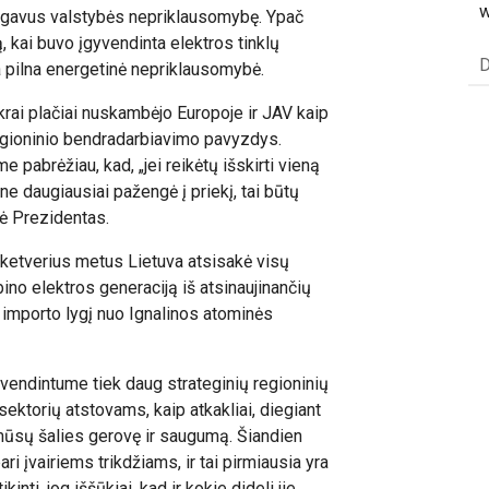
w
atgavus valstybės nepriklausomybę. Ypač
 kai buvo įgyvendinta elektros tinklų
D
a pilna energetinė nepriklausomybė.
ikrai plačiai nuskambėjo Europoje ir JAV kaip
egioninio bendradarbiavimo pavyzdys.
pabrėžiau, kad, „jei reikėtų išskirti vieną
ene daugiausiai pažengė į priekį, tai būtų
akė Prezidentas.
ketverius metus Lietuva atsisakė visų
bino elektros generaciją iš atsinaujinančių
s importo lygį nuo Ignalinos atominės
gyvendintume tiek daug strateginių regioninių
sektorių atstovams, kaip atkakliai, diegiant
ti mūsų šalies gerovę ir saugumą. Šiandien
 įvairiems trikdžiams, ir tai pirmiausia yra
nti, jog iššūkiai, kad ir kokie dideli jie