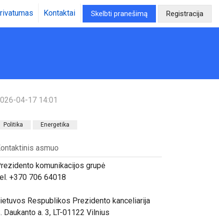
rivatumas
Kontaktai
Skelbti pranešimą
Registracija
026-04-17 14:01
Politika
Energetika
ontaktinis asmuo
rezidento komunikacijos grupė
el. +370 706 64018
ietuvos Respublikos Prezidento kanceliarija
. Daukanto a. 3, LT-01122 Vilnius