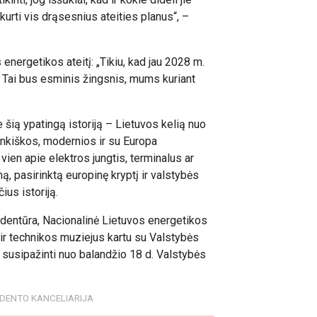
kurti vis drąsesnius ateities planus“, –
 energetikos ateitį: „Tikiu, kad jau 2028 m.
. Tai bus esminis žingsnis, mums kuriant
 šią ypatingą istoriją – Lietuvos kelią nuo
nkiškos, modernios ir su Europa
ien apie elektros jungtis, terminalus ar
mą, pasirinktą europinę kryptį ir valstybės
ius istoriją.
entūra, Nacionalinė Lietuvos energetikos
 ir technikos muziejus kartu su Valstybės
 susipažinti nuo balandžio 18 d. Valstybės
IDENTO KANCELIARIJA