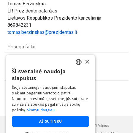
Tomas Beržinskas
LR Prezidento patarėjas
Lietuvos Respublikos Prezidento kanceliarija
869842231
tomas.berzinskas@prezidentas.lt
Prisegti failai
rdackus_dsc_5043.jpg
×
(jpg, 302.11 KB)
Ši svetainė naudoja
LITHUANIAN
Dalintis
slapukus
ENGLISH
Šioje svetainėje naudojami slapukai,
siekiant pagerinti vartotojo patirtį.
Naudodamiesi mūsų svetaine, jūs sutinkate
su visais slapukais pagal mūsų slapukų
politiką.
Skaityti daugiau
Paslaugą teikia UAB "BNS".
AŠ SUTINKU
Buveinės adresas: Kęstučio g. 25, LT-08121 Vilnius