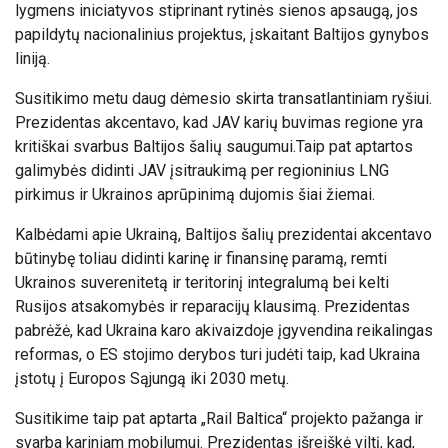
lygmens iniciatyvos stiprinant rytinės sienos apsaugą, jos
papildytų nacionalinius projektus, įskaitant Baltijos gynybos
liniją.
Susitikimo metu daug dėmesio skirta transatlantiniam ryšiui.
Prezidentas akcentavo, kad JAV karių buvimas regione yra
kritiškai svarbus Baltijos šalių saugumui.Taip pat aptartos
galimybės didinti JAV įsitraukimą per regioninius LNG
pirkimus ir Ukrainos aprūpinimą dujomis šiai žiemai.
Kalbėdami apie Ukrainą, Baltijos šalių prezidentai akcentavo
būtinybę toliau didinti karinę ir finansinę paramą, remti
Ukrainos suverenitetą ir teritorinį integralumą bei kelti
Rusijos atsakomybės ir reparacijų klausimą. Prezidentas
pabrėžė, kad Ukraina karo akivaizdoje įgyvendina reikalingas
reformas, o ES stojimo derybos turi judėti taip, kad Ukraina
įstotų į Europos Sąjungą iki 2030 metų.
Susitikime taip pat aptarta „Rail Baltica“ projekto pažanga ir
svarba kariniam mobilumui. Prezidentas išreiškė viltį, kad,