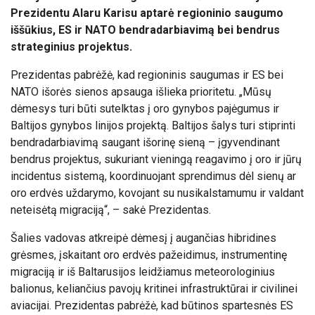
Prezidentu Alaru Karisu aptarė regioninio saugumo
iššūkius, ES ir NATO bendradarbiavimą bei bendrus
strateginius projektus.
Prezidentas pabrėžė, kad regioninis saugumas ir ES bei
NATO išorės sienos apsauga išlieka prioritetu. „Mūsų
dėmesys turi būti sutelktas į oro gynybos pajėgumus ir
Baltijos gynybos linijos projektą. Baltijos šalys turi stiprinti
bendradarbiavimą saugant išorinę sieną – įgyvendinant
bendrus projektus, sukuriant vieningą reagavimo į oro ir jūrų
incidentus sistemą, koordinuojant sprendimus dėl sienų ar
oro erdvės uždarymo, kovojant su nusikalstamumu ir valdant
neteisėtą migraciją“, – sakė Prezidentas.
Šalies vadovas atkreipė dėmesį į augančias hibridines
grėsmes, įskaitant oro erdvės pažeidimus, instrumentinę
migraciją ir iš Baltarusijos leidžiamus meteorologinius
balionus, keliančius pavojų kritinei infrastruktūrai ir civilinei
aviacijai. Prezidentas pabrėžė, kad būtinos spartesnės ES