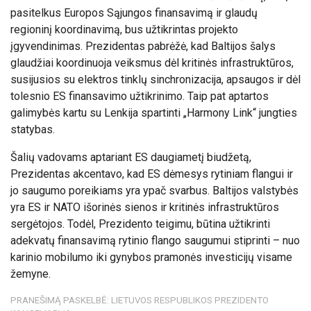
pasitelkus Europos Sąjungos finansavimą ir glaudų
regioninį koordinavimą, bus užtikrintas projekto
įgyvendinimas. Prezidentas pabrėžė, kad Baltijos šalys
glaudžiai koordinuoja veiksmus dėl kritinės infrastruktūros,
susijusios su elektros tinklų sinchronizacija, apsaugos ir dėl
tolesnio ES finansavimo užtikrinimo. Taip pat aptartos
galimybės kartu su Lenkija spartinti „Harmony Link“ jungties
statybas.
Šalių vadovams aptariant ES daugiametį biudžetą,
Prezidentas akcentavo, kad ES dėmesys rytiniam flangui ir
jo saugumo poreikiams yra ypač svarbus. Baltijos valstybės
yra ES ir NATO išorinės sienos ir kritinės infrastruktūros
sergėtojos. Todėl, Prezidento teigimu, būtina užtikrinti
adekvatų finansavimą rytinio flango saugumui stiprinti – nuo
karinio mobilumo iki gynybos pramonės investicijų visame
žemyne.
PRANEŠIMĄ PASKELBĖ: LIETUVOS RESPUBLIKOS PREZIDENTO