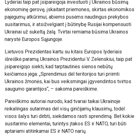
Lyderiai taip pat įsipareigoja investuoti į Ukrainos būsimą
ekonominę gerovę, įskaitant priemones, skirtas ekonomikos
pajėgumų atkūrimui, abiems pusėms naudingus prekybos
susitarimus, ir atsižvelgiant į būtinybę Rusijai kompensuoti
Ukrainai už sukeltą žalą. Tvirtai remiama būsima Ukrainos
narystė Europos Sąjungoje.
Lietuvos Prezidentas kartu su kitais Europos lyderiais
išreiškė paramą Ukrainos Prezidentui V. Zelenskiui, taip pat
įsipareigojo siekti, kad tarptautinės sienos nebūtų
keičiamos jėga. „Sprendimus dėl teritorijos turi priimti
Ukrainos žmonės, kai bus veiksmingai įgyvendintos tvirtos
saugumo garantijos“, – sakoma pareiškime.
Pareiškimo autoriai nurodo, kad tvariai taikai Ukrainoje
reikalingas sutarimas dėl visų ginčijamų klausimų, todėl
visos šalys turi dirbti, siekdamos rasti sprendimą. Bet kokie
susitarimo elementai, turintys įtakos ES ir NATO, turi būti
aptariami atitinkamai ES ir NATO narių.