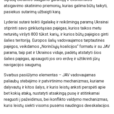
atsigavimo skatinimo priemonių, kurias galima būtų taikyti,
pasiekus sutarimą užbaigti karą.
Lyderiai sutarė teikti ilgalaikę ir reikšmingą paramą Ukrainai
stiprinti savo ginkluotąsias pajėgas, kurios taikos metu
neturėtų viršyti 800 tūkst. karių, ir kurios būtų pajėgios ginti
šalies teritoriją. Europos šalių vadovaujamos tarptautinės
pajėgos, veikdamos „Norinčiųjų koalicijos“ formatu ir su JAV
parama, taip pat ir Ukrainos viduje, padėtų atstatyti šios
šalies pajėgas, apsaugoti jos oro erdvę ir užtikrinti jūrų
navigacijos saugumą.
Svarbus pasiūlymo elementas – JAV vadovaujamas
paliaubų stebėjimo ir patvirtinimo mechanizmas, kuriame
dalyvautų ir kitos šalys, ir kuris leistų anksti perspėti apie
bet kokią ataką, nustatyti atsakingą pusę ir atitinkamai
reaguoti į pažeidimus, bei konflikto valdymo mechanizmas,
kuris leistų siekti visoms pusėms naudingos deeskalacijos.