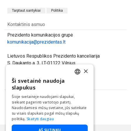
Tarptaut.santykiai
Politika
Kontaktinis asmuo
Prezidento komunikacijos grupė
komunikacija@prezidentas.lt
Lietuvos Respublikos Prezidento kanceliarija
S. Daukanto a. 3, LT-01122 Vilnius
×
www.prezidentas.lt
Ši svetainė naudoja
LITHUANIAN
Dalintis
slapukus
ENGLISH
Šioje svetainėje naudojami slapukai,
siekiant pagerinti vartotojo patirtį.
Naudodamiesi mūsų svetaine, jūs sutinkate
su visais slapukais pagal mūsų slapukų
politiką.
Skaityti daugiau
Paslaugą teikia UAB "BNS".
AŠ SUTINKU