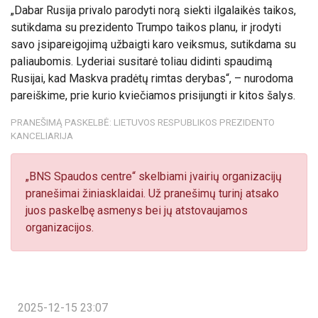
„Dabar Rusija privalo parodyti norą siekti ilgalaikės taikos,
sutikdama su prezidento Trumpo taikos planu, ir įrodyti
savo įsipareigojimą užbaigti karo veiksmus, sutikdama su
paliaubomis. Lyderiai susitarė toliau didinti spaudimą
Rusijai, kad Maskva pradėtų rimtas derybas“, – nurodoma
pareiškime, prie kurio kviečiamos prisijungti ir kitos šalys.
PRANEŠIMĄ PASKELBĖ: LIETUVOS RESPUBLIKOS PREZIDENTO
KANCELIARIJA
„BNS Spaudos centre“ skelbiami įvairių organizacijų
pranešimai žiniasklaidai. Už pranešimų turinį atsako
juos paskelbę asmenys bei jų atstovaujamos
organizacijos.
2025-12-15 23:07