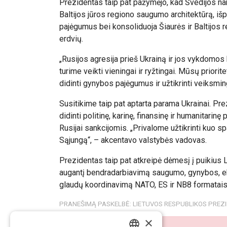
Prezidentas taip pat pažymėjo, kad Švedijos na
Baltijos jūros regiono saugumo architektūrą, iš
pajėgumus bei konsoliduoja Šiaurės ir Baltijos 
erdvių.
„Rusijos agresija prieš Ukrainą ir jos vykdomos
turime veikti vieningai ir ryžtingai. Mūsų priori
didinti gynybos pajėgumus ir užtikrinti veiksmi
Susitikime taip pat aptarta parama Ukrainai. Prez
didinti politinę, karinę, finansinę ir humanitarin
Rusijai sankcijomis. „Privalome užtikrinti kuo s
Sąjungą“, – akcentavo valstybės vadovas.
Prezidentas taip pat atkreipė dėmesį į puikius L
augantį bendradarbiavimą saugumo, gynybos, e
glaudų koordinavimą NATO, ES ir NB8 formatais
PRANEŠIMĄ PASKELBĖ: LIETUVOS RESPUBLIKOS PREZ
×