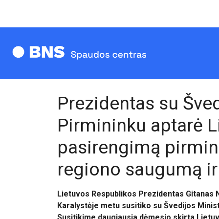
Prezidentas su Šved
Pirmininku aptarė L
pasirengimą pirmini
regiono saugumą ir
Lietuvos Respublikos Prezidentas Gitanas 
Karalystėje metu susitiko su Švedijos Minis
Susitikime daugiausia dėmesio skirta Liet