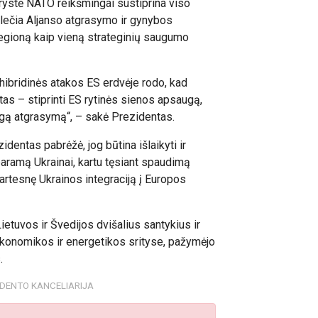
rystė NATO reikšmingai sustiprina viso
plečia Aljanso atgrasymo ir gynybos
regioną kaip vieną strateginių saugumo
 hibridinės atakos ES erdvėje rodo, kad
tetas – stiprinti ES rytinės sienos apsaugą,
ngą atgrasymą“, – sakė Prezidentas.
identas pabrėžė, jog būtina išlaikyti ir
ę paramą Ukrainai, kartu tęsiant spaudimą
partesnę Ukrainos integraciją į Europos
ietuvos ir Švedijos dvišalius santykius ir
konomikos ir energetikos srityse, pažymėjo
.
IDENTO KANCELIARIJA