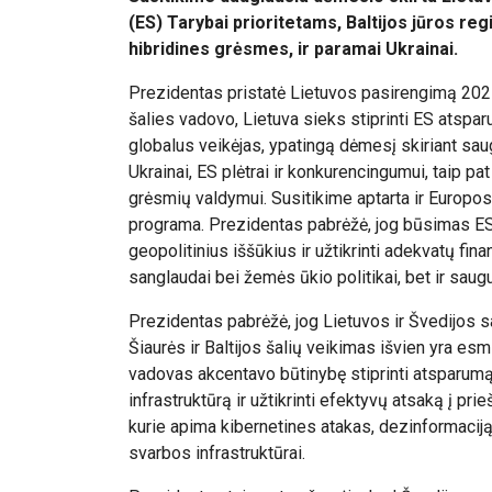
(ES) Tarybai prioritetams, Baltijos jūros reg
hibridines grėsmes, ir paramai Ukrainai.
Prezidentas pristatė Lietuvos pasirengimą 2027
šalies vadovo, Lietuva sieks stiprinti ES atspar
globalus veikėjas, ypatingą dėmesį skiriant sau
Ukrainai, ES plėtrai ir konkurencingumui, taip pa
grėsmių valdymui. Susitikime aptarta ir Europo
programa. Prezidentas pabrėžė, jog būsimas ES 
geopolitinius iššūkius ir užtikrinti adekvatų fin
sanglaudai bei žemės ūkio politikai, bet ir sau
Prezidentas pabrėžė, jog Lietuvos ir Švedijos 
Šiaurės ir Baltijos šalių veikimas išvien yra es
vadovas akcentavo būtinybę stiprinti atsparumą
infrastruktūrą ir užtikrinti efektyvų atsaką į pr
kurie apima kibernetines atakas, dezinformacij
svarbos infrastruktūrai.