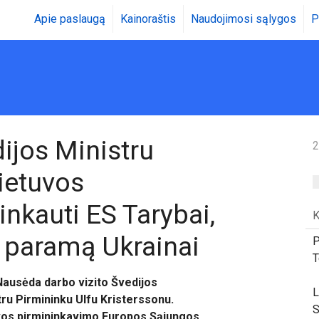
Apie paslaugą
Kainoraštis
Naudojimosi sąlygos
P
ijos Ministru
2
ietuvos
nkauti ES Tarybai,
K
 paramą Ukrainai
P
T
Nausėda darbo vizito Švedijos
L
tru Pirmininku Ulfu Kristerssonu.
S
uvos pirmininkavimo Europos Sąjungos