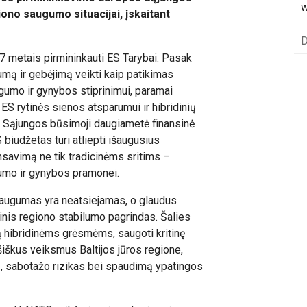
w
iono saugumo situacijai, įskaitant
D
 metais pirmininkauti ES Tarybai. Pasak
umą ir gebėjimą veikti kaip patikimas
gumo ir gynybos stiprinimui, paramai
t ES rytinės sienos atsparumui ir hibridinių
s Sąjungos būsimoji daugiametė finansinė
biudžetas turi atliepti išaugusius
ansavimą ne tik tradicinėms sritims –
gumo ir gynybos pramonei.
saugumas yra neatsiejamas, o glaudus
minis regiono stabilumo pagrindas. Šalies
 hibridinėms grėsmėms, saugoti kritinę
iešiškus veiksmus Baltijos jūros regione,
ą, sabotažo rizikas bei spaudimą ypatingos