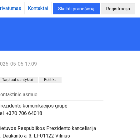
rivatumas
Kontaktai
Skelbti pranešimą
Registracija
026-05-05 17:09
Tarptaut.santykiai
Politika
ontaktinis asmuo
rezidento komunikacijos grupė
el. +370 706 64018
ietuvos Respublikos Prezidento kanceliarija
. Daukanto a. 3, LT-01122 Vilnius