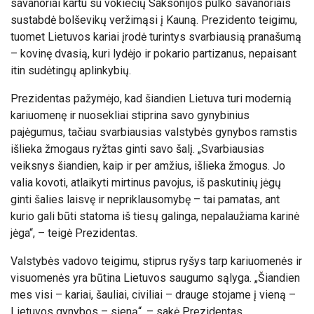
savanoriai kartu su vokiečių Saksonijos pulko savanoriais
sustabdė bolševikų veržimąsi į Kauną. Prezidento teigimu,
tuomet Lietuvos kariai įrodė turintys svarbiausią pranašumą
– kovinę dvasią, kuri lydėjo ir pokario partizanus, nepaisant
itin sudėtingų aplinkybių.
Prezidentas pažymėjo, kad šiandien Lietuva turi modernią
kariuomenę ir nuosekliai stiprina savo gynybinius
pajėgumus, tačiau svarbiausias valstybės gynybos ramstis
išlieka žmogaus ryžtas ginti savo šalį. „Svarbiausias
veiksnys šiandien, kaip ir per amžius, išlieka žmogus. Jo
valia kovoti, atlaikyti mirtinus pavojus, iš paskutinių jėgų
ginti šalies laisvę ir nepriklausomybę – tai pamatas, ant
kurio gali būti statoma iš tiesų galinga, nepalaužiama karinė
jėga“, – teigė Prezidentas.
Valstybės vadovo teigimu, stiprus ryšys tarp kariuomenės ir
visuomenės yra būtina Lietuvos saugumo sąlyga. „Šiandien
mes visi – kariai, šauliai, civiliai – drauge stojame į vieną –
Lietuvos gynybos – sieną“, – sakė Prezidentas.