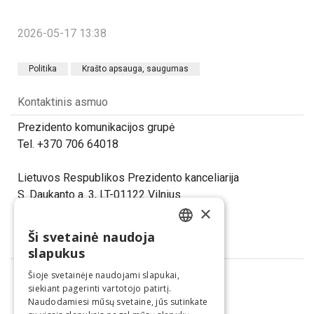
2026-05-17 13:38
Politika
Krašto apsauga, saugumas
Kontaktinis asmuo
Prezidento komunikacijos grupė
Tel. +370 706 64018
Lietuvos Respublikos Prezidento kanceliarija
S. Daukanto a. 3, LT-01122 Vilnius
×
www.prezidentas.lt
Ši svetainė naudoja
LITHUANIAN
Dalintis
slapukus
ENGLISH
Šioje svetainėje naudojami slapukai,
siekiant pagerinti vartotojo patirtį.
Naudodamiesi mūsų svetaine, jūs sutinkate