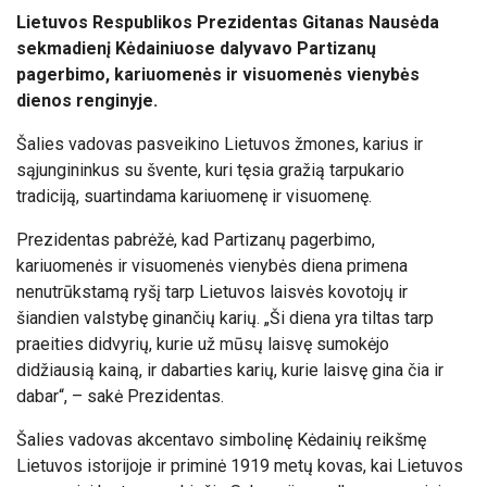
Lietuvos Respublikos Prezidentas Gitanas Nausėda
sekmadienį Kėdainiuose dalyvavo Partizanų
pagerbimo, kariuomenės ir visuomenės vienybės
dienos renginyje.
Šalies vadovas pasveikino Lietuvos žmones, karius ir
sąjungininkus su švente, kuri tęsia gražią tarpukario
tradiciją, suartindama kariuomenę ir visuomenę.
Prezidentas pabrėžė, kad Partizanų pagerbimo,
kariuomenės ir visuomenės vienybės diena primena
nenutrūkstamą ryšį tarp Lietuvos laisvės kovotojų ir
šiandien valstybę ginančių karių. „Ši diena yra tiltas tarp
praeities didvyrių, kurie už mūsų laisvę sumokėjo
didžiausią kainą, ir dabarties karių, kurie laisvę gina čia ir
dabar“, – sakė Prezidentas.
Šalies vadovas akcentavo simbolinę Kėdainių reikšmę
Lietuvos istorijoje ir priminė 1919 metų kovas, kai Lietuvos