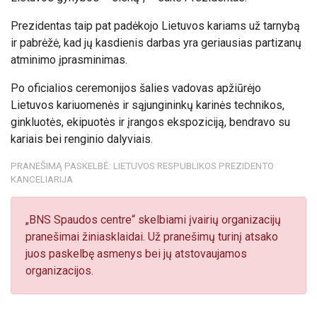
Prezidentas taip pat padėkojo Lietuvos kariams už tarnybą
ir pabrėžė, kad jų kasdienis darbas yra geriausias partizanų
atminimo įprasminimas.
Po oficialios ceremonijos šalies vadovas apžiūrėjo
Lietuvos kariuomenės ir sąjungininkų karinės technikos,
ginkluotės, ekipuotės ir įrangos ekspoziciją, bendravo su
kariais bei renginio dalyviais.
PRANEŠIMĄ PASKELBĖ: LIETUVOS RESPUBLIKOS PREZIDENTO
KANCELIARIJA
„BNS Spaudos centre“ skelbiami įvairių organizacijų
pranešimai žiniasklaidai. Už pranešimų turinį atsako
juos paskelbę asmenys bei jų atstovaujamos
organizacijos.