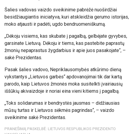
Šalies vadovas vaizdo sveikinime pabrėžė nuoširdžiai
besidžiaugiantis iniciatyva, kuri atskleidžia gerumo istorijas,
moko atjausti ir padėti, ugdo bendruomeniškumą.
„Dėkoju visiems, kas skubate į pagalbą, gelbėjate gyvybes,
garsinate Lietuvą. Dėkoju ir tiems, kas pastebite paprastų
žmonių nepaprastus žygdarbius ir apie juos pasakojate“, –
sakė Prezidentas.
Pasak šalies vadovo, Nepriklausomybės atkūrimo dieną
vykstantys „Lietuvos garbės“ apdovanojimai tik dar kartą
parodo, kaip Lietuvos žmonės moka susitelkti įvairiausių
iššūkių akivaizdoje ir noriai eina vieni kitiems į pagalbą.
„Toks solidarumas ir bendrystės jausmas – didžiausias
mūsų turtas ir Lietuvos sėkmės pagrindas“, – vaizdo
sveikinime sakė Prezidentas.
PRANEŠIMĄ PASKELBĖ: LIETUVOS RESPUBLIKOS PREZIDENTO