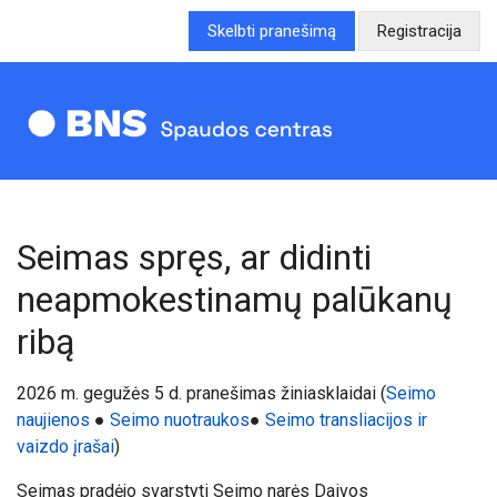
Skelbti pranešimą
Registracija
Seimas spręs, ar didinti
neapmokestinamų palūkanų
ribą
20
26
m. gegužės 5 d. pranešimas žiniasklaidai (
Seimo
naujienos
●
Seimo nuotraukos
●
Seimo transliacijos ir
vaizdo įrašai
)
Seimas pradėjo svarstyti Seimo narės Daivos