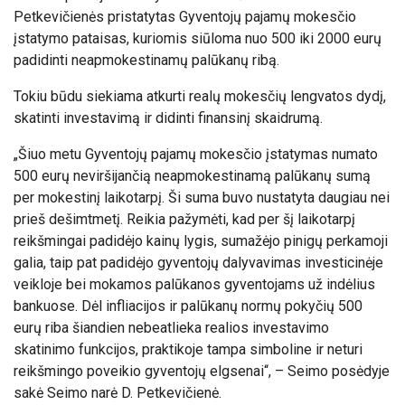
Petkevičienės pristatytas Gyventojų pajamų mokesčio
įstatymo pataisas, kuriomis siūloma nuo 500 iki 2000 eurų
padidinti neapmokestinamų palūkanų ribą.
Tokiu būdu siekiama atkurti realų mokesčių lengvatos dydį,
skatinti investavimą ir didinti finansinį skaidrumą.
„Šiuo metu Gyventojų pajamų mokesčio įstatymas n
umato
500 eurų neviršijančią neapmokestinamą palūkanų sumą
per mokestinį laikotarpį. Ši suma buvo nustatyta daugiau nei
prieš dešimtmetį. Reikia pažymėti, kad per šį laikotarpį
reikšmingai padidėjo kainų lygis, sumažėjo pinigų perkamoji
galia, taip pat padidėjo gyventojų dalyvavimas investicinėje
veikloje bei mokamos palūkanos gyventojams už indėlius
bankuose. Dėl infliacijos ir palūkanų normų pokyčių 500
eurų riba šiandien nebeatlieka realios investavimo
skatinimo funkcijos, praktikoje tampa simboline ir neturi
reikšmingo poveikio gyventojų elgsenai“, – Seimo posėdyje
sakė Seimo narė D. Petkevičienė.