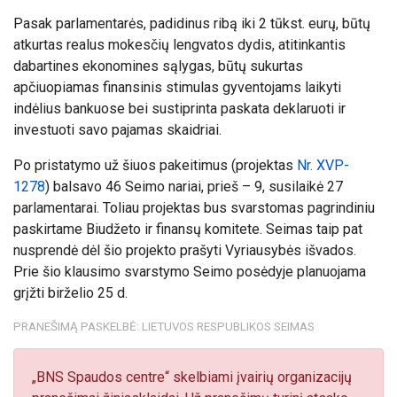
Pasak parlamentarės,
padidinus ribą iki 2 tūkst. eurų, būtų
atkurtas realus mokesčių lengvatos dydis, atitinkantis
dabartines ekonomines sąlygas, būtų sukurtas
apčiuopiamas finansinis stimulas gyventojams laikyti
indėlius bankuose bei sustiprinta paskata deklaruoti ir
investuoti savo pajamas skaidriai.
Po pristatymo už šiuos pakeitimus (projektas
Nr. XVP-
1278
) balsavo 46 Seimo nariai, prieš – 9, susilaikė 27
parlamentarai. Toliau projektas bus svarstomas pagrindiniu
paskirtame Biudžeto ir finansų komitete. Seimas taip pat
nusprendė dėl šio projekto prašyti Vyriausybės išvados.
Prie šio klausimo svarstymo Seimo posėdyje planuojama
grįžti birželio 25 d.
PRANEŠIMĄ PASKELBĖ: LIETUVOS RESPUBLIKOS SEIMAS
„BNS Spaudos centre“ skelbiami įvairių organizacijų