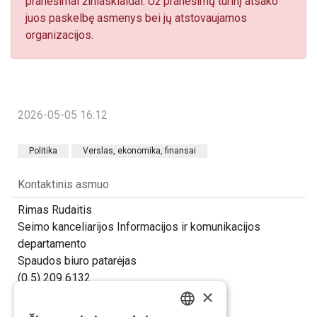
pranešimai žiniasklaidai. Už pranešimų turinį atsako
juos paskelbę asmenys bei jų atstovaujamos
organizacijos.
2026-05-05 16:12
Politika
Verslas, ekonomika, finansai
Kontaktinis asmuo
Rimas Rudaitis
Seimo kanceliarijos Informacijos ir komunikacijos
departamento
Spaudos biuro patarėjas
(0 5) 209 6132
×
rimas.rudaitis@lrs.lt