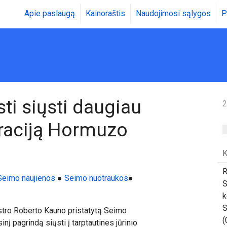
Apie paslaugą
Kainoraštis
Naudojimosi sąlygos
P
sti siųsti daugiau
2
eraciją Hormuzo
K
R
Seimo naujienos
●
Seimo nuotraukos
●
S
k
S
stro Roberto Kauno pristatytą Seimo
(
inį pagrindą siųsti į tarptautines jūrinio