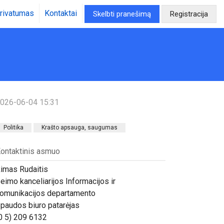
rivatumas
Kontaktai
Skelbti pranešimą
Registracija
026-06-04 15:31
Politika
Krašto apsauga, saugumas
ontaktinis asmuo
imas Rudaitis
eimo kanceliarijos Informacijos ir
omunikacijos departamento
paudos biuro patarėjas
0 5) 209 6132