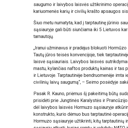
saugumo ir laivybos laisvės užtikrinimo operac
kariuomenės karių ir civilių krašto apsaugos si
Šiuo metu numatyta, kad į tarptautinę jūrinio s
sąsiauryje gali būti siunčiama iki 5 Lietuvos ka
tarnautojų.
„Iranui užminavus ir pradėjus blokuoti Hormūzo s
Tautų jūros teisės konvencijoje, tiek tarptautinėj
laisvė sąsiauriais. Laivybos laisvės sutrikdyma
mastu, kylančias naftos produktų kainas ir ta
ir Lietuvoje. Tarptautinėje bendruomenėje imta ie
civilinių laivų saugumą“, – Seimo posėdyje sak
Pasak R. Kauno, p
riėmus šį pakeitimą būtų suda
prisidėti prie Jungtinės Karalystės ir Prancūzi
dėl laivybos laisvės Hormuzo sąsiauryje atkūr
konstrukto, kurio dėmuo bus tarptautinė operacija
Hormuzo sąsiauryje užtikrinti, kitų tarptautinių i
sąsiauriu atkurti, kurias remtų ir vykdytų NATO 