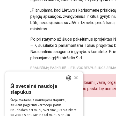
„
Planuojama, kad Lietuvos kariuomenė prisidėtų
pajėgų apsaugos, žvalgybinius ir kitus gynybini
būtų nesusijusios su JAV ir Izraelio prieš Iran
ministras.
Po pristatymo už šiuos pakeitimus (projektas N
– 7, susilaikė 3 parlamentarai. Toliau projektas
Nacionalinio saugumo ir gynybos komitete. Pr
planuojama grįžti birželio 9 d.
PRANEŠIMĄ PASKELBĖ: LIETUVOS RESPUBLIKOS SEIM
×
„BNS Spaudos centre“ skelbiami įvairių organ
Ši svetainė naudoja
LITHUANIAN
pranešimų turinį atsako juos paskelbę asmen
slapukus
ENGLISH
Šioje svetainėje naudojami slapukai,
siekiant pagerinti vartotojo patirtį.
Naudodamiesi mūsų svetaine, jūs sutinkate
su visais slapukais pagal mūsų slapukų