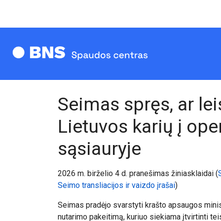
Seimas spręs, ar lei
Lietuvos karių į op
sąsiauryje
20
26
m. birželio 4 d. pranešimas žiniasklaidai (
Seimo transliacijos ir vaizdo įrašai
)
Seimas pradėjo svarstyti krašto apsaugos mini
nutarimo pakeitimą, kuriuo siekiama įtvirtinti teis