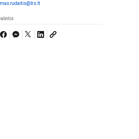
imas.rudaitis@lrs.lt
alintis