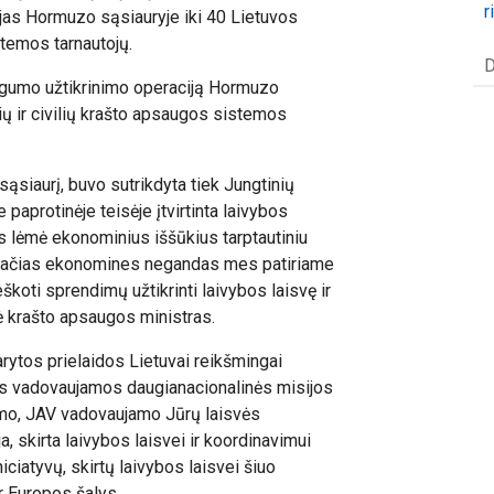
r
ijas Hormuzo sąsiauryje iki 40 Lietuvos
stemos tarnautojų.
D
augumo užtikrinimo operaciją Hormuzo
rių ir civilių krašto apsaugos sistemos
ąsiaurį, buvo sutrikdyta tiek Jungtinių
e paprotinėje teisėje įtvirtinta laivybos
s lėmė ekonominius iššūkius tarptautiniu
s pačias ekonomines negandas mes patiriame
škoti sprendimų užtikrinti laivybos laisvę ir
ė krašto apsaugos ministras.
rytos prielaidos Lietuvai reikšmingai
jos vadovaujamos daugianacionalinės misijos
imo, JAV vadovaujamo Jūrų laisvės
, skirta laivybos laisvei ir koordinavimui
niciatyvų, skirtų laivybos laisvei šiuo
ir Europos šalys.