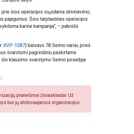
 prie šios operacijos siųsdama išminavimo,
us pajėgumus. Šios tarptautinės operacijos
ą vykdoma karine kampanija“, – pabrėžė
r.
XVP-1587
) balsavo 78 Seimo nariai, prieš
 bus svarstomi pagrindiniu paskirtame
ie šio klausimo svarstymo Seimo posėdyje
AS
izacijų pranešimai žiniasklaidai. Už
ys bei jų atstovaujamos organizacijos.