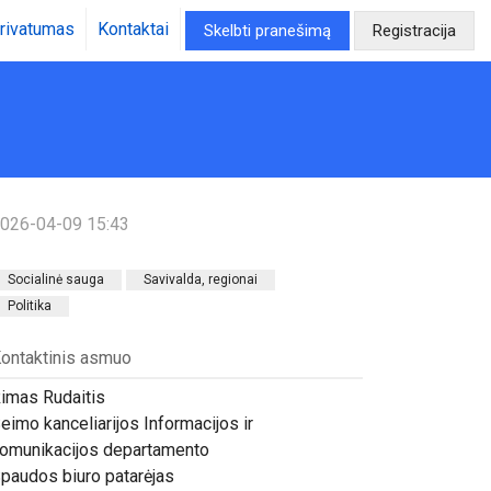
rivatumas
Kontaktai
Skelbti pranešimą
Registracija
026-04-09 15:43
Socialinė sauga
Savivalda, regionai
Politika
ontaktinis asmuo
imas Rudaitis
eimo kanceliarijos Informacijos ir
omunikacijos departamento
paudos biuro patarėjas