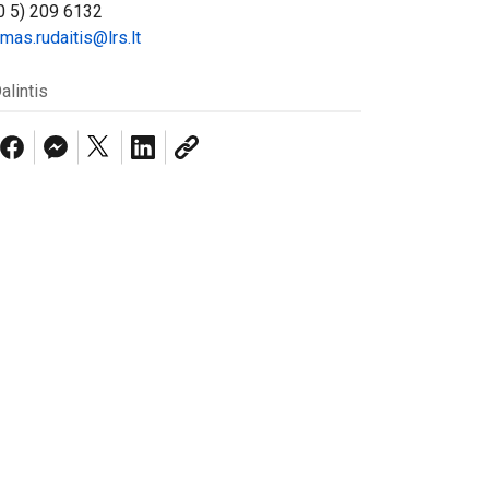
0 5) 209 6132
imas.rudaitis@lrs.lt
alintis