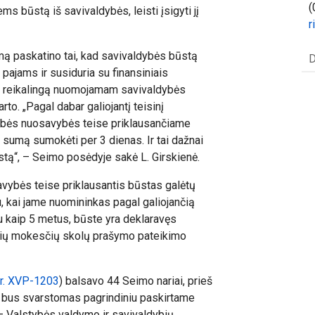
(
 būstą iš savivaldybės, leisti įsigyti jį
r
mą paskatino tai, kad savivaldybės būstą
D
jams ir susiduria su finansiniais
, reikalingą nuomojamam savivaldybės
rto. „Pagal dabar galiojantį teisinį
ybės nuosavybės teise priklausančiame
isą sumą sumokėti per 3
dienas. Ir tai dažnai
stą“, – Seimo posėdyje sakė L. Girskienė.
vybės teise priklausantis būstas galėtų
kai jame nuomininkas pagal galiojančią
 kaip 5 metus, būste yra deklaravęs
inių mokesčių skolų prašymo pateikimo
Nr. XVP-1203
) balsavo 44 Seimo nariai, prieš
as bus svarstomas pagrindiniu paskirtame
 – Valstybės valdymo ir savivaldybių