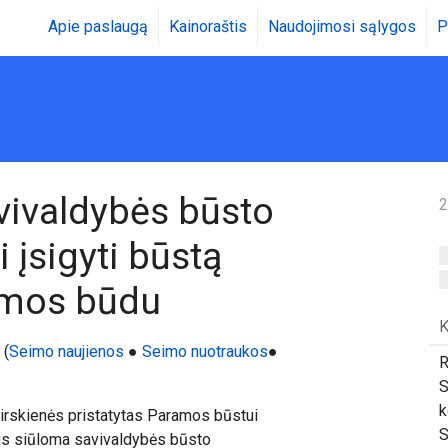
Apie paslaugą
Kainoraštis
Naudojimosi sąlygos
P
vivaldybės būsto
2
 įsigyti būstą
omos būdu
K
 (
Seimo naujienos
●
Seimo nuotraukos
●
R
S
k
irskienės pristatytas Paramos būstui
S
mis siūloma savivaldybės būsto