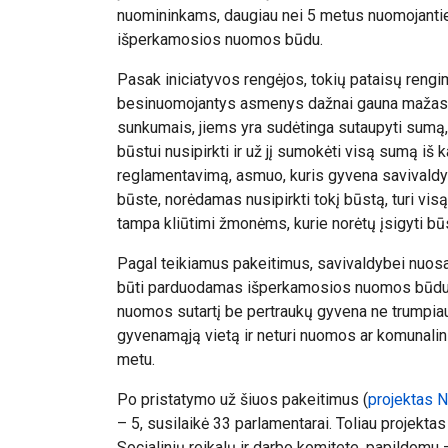
nuomininkams, daugiau nei 5 metus nuomojantiems
išperkamosios nuomos būdu.
Pasak iniciatyvos rengėjos, tokių pataisų rengi
besinuomojantys asmenys dažnai gauna mažas pa
sunkumais, jiems yra sudėtinga sutaupyti sumą
būstui nusipirkti ir už jį sumokėti visą sumą iš ka
reglamentavimą, asmuo, kuris gyvena savivald
būste, norėdamas nusipirkti tokį būstą, turi v
tampa kliūtimi žmonėms, kurie norėtų įsigyti bū
Pagal teikiamus pakeitimus, savivaldybei nuosa
būti parduodamas išperkamosios
nuomos būdu, 
nuomos sutartį be pertraukų gyvena ne trumpiau
gyvenamąją vietą ir neturi nuomos ar komunal
metu.
Po pristatymo už šiuos pakeitimus (
projektas 
– 5, susilaikė 33 parlamentarai. Toliau projekt
Socialinių reikalų ir darbo komitete, papildomu