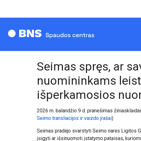
Seimas spręs, ar sa
nuomininkams leisti
išperkamosios nu
20
26
m. balandžio 9 d. pranešimas žiniasklaidai
Seimo transliacijos ir vaizdo įrašai
)
Seimas pradėjo svarstyti Seimo narės Ligitos G
įsigyti ar išsinuomoti įstatymo pataisas, kurio