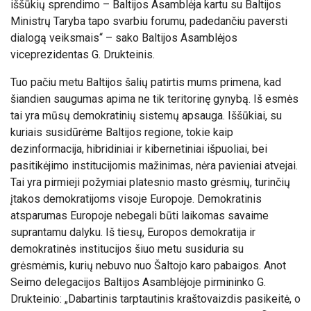
iššūkių sprendimo – Baltijos Asamblėja kartu su Baltijos
Ministrų Taryba tapo svarbiu forumu, padedančiu paversti
dialogą veiksmais“ – sako Baltijos Asamblėjos
viceprezidentas G. Drukteinis.
Tuo pačiu metu Baltijos šalių patirtis mums primena, kad
šiandien saugumas apima ne tik teritorinę gynybą. Iš esmės
tai yra mūsų demokratinių sistemų apsauga. Iššūkiai, su
kuriais susidūrėme Baltijos regione, tokie kaip
dezinformacija, hibridiniai ir kibernetiniai išpuoliai, bei
pasitikėjimo institucijomis mažinimas, nėra pavieniai atvejai.
Tai yra pirmieji požymiai platesnio masto grėsmių, turinčių
įtakos demokratijoms visoje Europoje. Demokratinis
atsparumas Europoje nebegali būti laikomas savaime
suprantamu dalyku. Iš tiesų, Europos demokratija ir
demokratinės institucijos šiuo metu susiduria su
grėsmėmis, kurių nebuvo nuo Šaltojo karo pabaigos. Anot
Seimo delegacijos Baltijos Asamblėjoje pirmininko G.
Drukteinio: „Dabartinis tarptautinis kraštovaizdis pasikeitė, o