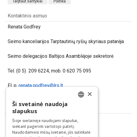
Tarptaut.santykiai
Politika
Kontaktinis asmuo
Renata Godfrey
Seimo kanceliarijos Tarptautinių ryšių skyriaus patarėja
Seimo delegacijos Baltijos Asamblėjoje sekretorė
Tel. (0 5) 209 6224, mob. 0 620 75 095
El. p.
renata.godfrey@lrs.lt
×
Ši svetainė naudoja
LITHUANIAN
Dalintis
slapukus
ENGLISH
Šioje svetainėje naudojami slapukai,
siekiant pagerinti vartotojo patirtį.
Naudodamiesi mūsų svetaine, jūs sutinkate