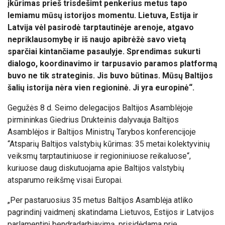
įkūrimas prieš trisdešimt penkerius metus tapo
lemiamu mūsų istorijos momentu. Lietuva, Estija ir
Latvija vėl pasirodė tarptautinėje arenoje, atgavo
nepriklausomybę ir iš naujo apibrėžė savo vietą
sparčiai kintančiame pasaulyje. Sprendimas sukurti
dialogo, koordinavimo ir tarpusavio paramos platformą
buvo ne tik strateginis. Jis buvo būtinas. Mūsų Baltijos
šalių istorija nėra vien regioninė. Ji yra europinė“.
Gegužės 8 d. Seimo delegacijos Baltijos Asamblėjoje
pirmininkas Giedrius Drukteinis dalyvauja Baltijos
Asamblėjos ir Baltijos Ministrų Tarybos konferencijoje
“Atsparių Baltijos valstybių kūrimas: 35 metai kolektyvinių
veiksmų tarptautiniuose ir regioniniuose reikaluose“,
kuriuose daug diskutuojama apie Baltijos valstybių
atsparumo reikšmę visai Europai.
„Per pastaruosius 35 metus Baltijos Asamblėja atliko
pagrindinį vaidmenį skatindama Lietuvos, Estijos ir Latvijos
parlamentinį bendradarbiavimą, prisidėdama prie