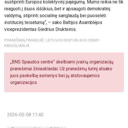
sustiprinti Europos kolektyvinį pajėgumą. Mums reikia ne tik
reaguoti į šiuos iššūkius, bet ir apsaugoti demokratinį
valdymą, stiprinti socialinę sanglaudą bei puoselėti
institucinį teisėtumą“, – sako Baltijos Asamblėjos
viceprezidentas Giedrius Drukteinis.
PRANEŠIMĄ PASKELBĖ: LIETUVOS RESPUBLIKOS SEIMO
KANCELIARIJA
„BNS Spaudos centre“ skelbiami įvairių organizacijų
pranešimai žiniasklaidai. Už pranešimų turinį atsako
juos paskelbę asmenys bei jų atstovaujamos
organizacijos.
2026-05-08 11:40