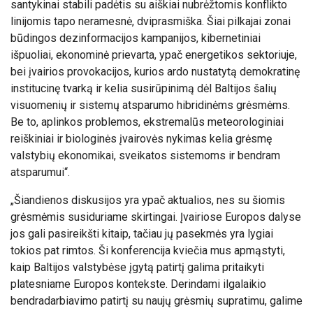
santykinai stabili padėtis su aiškiai nubrėžtomis konflikto
linijomis tapo neramesnė, dviprasmiška. Šiai pilkajai zonai
būdingos dezinformacijos kampanijos, kibernetiniai
išpuoliai, ekonominė prievarta, ypač energetikos sektoriuje,
bei įvairios provokacijos, kurios ardo nustatytą demokratinę
institucinę tvarką ir kelia susirūpinimą dėl Baltijos šalių
visuomenių ir sistemų atsparumo hibridinėms grėsmėms.
Be to, aplinkos problemos, ekstremalūs meteorologiniai
reiškiniai ir biologinės įvairovės nykimas kelia grėsmę
valstybių ekonomikai, sveikatos sistemoms ir bendram
atsparumui“.
„Šiandienos diskusijos yra ypač aktualios, nes su šiomis
grėsmėmis susiduriame skirtingai. Įvairiose Europos dalyse
jos gali pasireikšti kitaip, tačiau jų pasekmės yra lygiai
tokios pat rimtos. Ši konferencija kviečia mus apmąstyti,
kaip Baltijos valstybėse įgytą patirtį galima pritaikyti
platesniame Europos kontekste. Derindami ilgalaikio
bendradarbiavimo patirtį su naujų grėsmių supratimu, galime