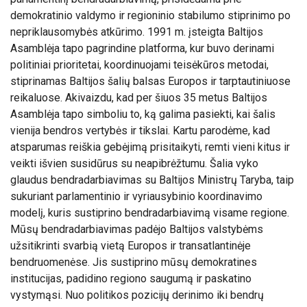
demokratinio valdymo ir regioninio stabilumo stiprinimo po
nepriklausomybės atkūrimo. 1991 m. įsteigta Baltijos
Asamblėja tapo pagrindine platforma, kur buvo derinami
politiniai prioritetai, koordinuojami teisėkūros metodai,
stiprinamas Baltijos šalių balsas Europos ir tarptautiniuose
reikaluose. Akivaizdu, kad per šiuos 35 metus Baltijos
Asamblėja tapo simboliu to, ką galima pasiekti, kai šalis
vienija bendros vertybės ir tikslai. Kartu parodėme, kad
atsparumas reiškia gebėjimą prisitaikyti, remti vieni kitus ir
veikti išvien susidūrus su neapibrėžtumu. Šalia vyko
glaudus bendradarbiavimas su Baltijos Ministrų Taryba, taip
sukuriant parlamentinio ir vyriausybinio koordinavimo
modelį, kuris sustiprino bendradarbiavimą visame regione.
Mūsų bendradarbiavimas padėjo Baltijos valstybėms
užsitikrinti svarbią vietą Europos ir transatlantinėje
bendruomenėse. Jis sustiprino mūsų demokratines
institucijas, padidino regiono saugumą ir paskatino
vystymąsi. Nuo politikos pozicijų derinimo iki bendrų