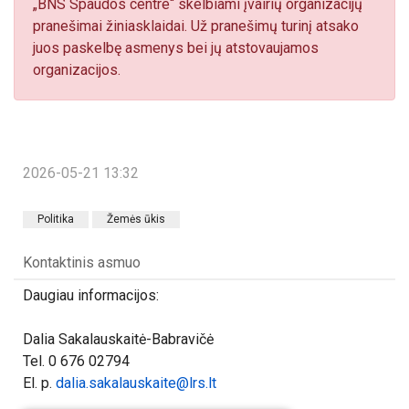
„BNS Spaudos centre“ skelbiami įvairių organizacijų
pranešimai žiniasklaidai. Už pranešimų turinį atsako
juos paskelbę asmenys bei jų atstovaujamos
organizacijos.
2026-05-21 13:32
Politika
Žemės ūkis
Kontaktinis asmuo
Daugiau informacijos:
Dalia Sakalauskaitė-Babravičė
Tel. 0 676 02794
El. p.
dalia.sakalauskaite@lrs.lt