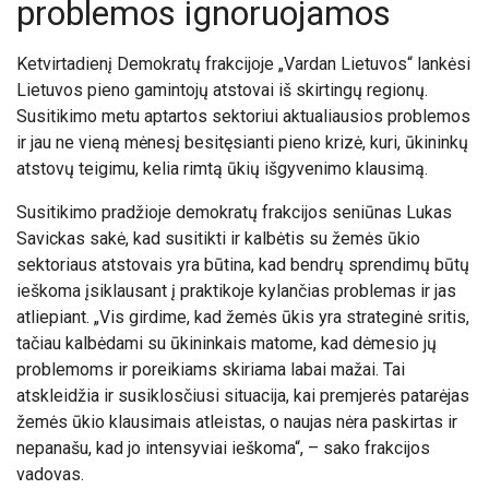
problemos ignoruojamos
Ketvirtadienį Demokratų frakcijoje „Vardan Lietuvos“ lankėsi
Lietuvos pieno gamintojų atstovai iš skirtingų regionų.
Susitikimo metu aptartos sektoriui aktualiausios problemos
ir jau ne vieną mėnesį besitęsianti pieno krizė, kuri, ūkininkų
atstovų teigimu, kelia rimtą ūkių išgyvenimo klausimą.
Susitikimo pradžioje demokratų frakcijos seniūnas Lukas
Savickas sakė, kad susitikti ir kalbėtis su žemės ūkio
sektoriaus atstovais yra būtina, kad bendrų sprendimų būtų
ieškoma įsiklausant į praktikoje kylančias problemas ir jas
atliepiant. „Vis girdime, kad žemės ūkis yra strateginė sritis,
tačiau kalbėdami su ūkininkais matome, kad dėmesio jų
problemoms ir poreikiams skiriama labai mažai. Tai
atskleidžia ir susiklosčiusi situacija, kai premjerės patarėjas
žemės ūkio klausimais atleistas, o naujas nėra paskirtas ir
nepanašu, kad jo intensyviai ieškoma“, – sako frakcijos
vadovas.