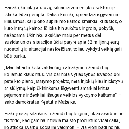
Pasak ūkininkų atstovų, situacija žemės ūkio sektoriuje
išlieka labai įtempta. Dalis ūkininkų sprendžia išgyvenimo
klausimus, kai pieno supirkimo kainos smarkiai kritusios, o
kuro ir trąšų kainos išlieka itin aukštos ir greitų pokyčių
nežadama. Ūkininkų skaičiavimais per metus dėl
susidariusios situacijos ūkiai patyrė apie 32 milijonų eurų
nuostolių ir, situacijai nesikeičiant, toliau vykdyti veiklą gali
būti sunku.
„Man labai trūksta valdančiųjų atsakymų į žemdirbių
keliamus klausimus. Vis dar nėra Vyriausybės išvados dėl
pateikto pieno įstatymo projekto, nėra ir jokių kitų iniciatyvų
ar siūlymų, kaip ūkininkams išgyventi smarkiai kritus
pajamoms ir ženkliai išaugus veiklos vykdymo kaštams“, –
sako demokratas Kęstutis Mažeika.
Frakcijoje apsilankiusių žemdirbių teigimu, ūkiai svarbūs ne
tik todėl, kad gamina ir tiekia maisto produktus visai šaliai,
jie atlieka svarbų socialinį vaidmenį – yra vieni pagrindinių