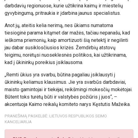
darbdavių regionuose, kurie užtikrina kaimų ir miestelių
gyvybingumą, pritraukia ir įdarbina jaunus specialistus.
Anot jų, ateitis kelia nerimą, nes ūkiams numatoma
tiesioginė parama kitąmet dar mažės, tačiau nepanašu, kad
ieškoma priemonių, kaip amortizuoti šią netektį ir negilinti
jau dabar susiklosčiusios krizės. Žemdirbių atstovų
teigimu, norėtųsi nuoseklesnės politikos, kai užtikrinama,
kad į ūkininkų poreikius įsiklausoma.
„Remti ūkius yra svarbu, būtina pagaliau įsiklausyti į
ūkininkų keliamus klausimus. Jie yra svarbūs darbdaviai,
maisto gamintojai ir tiekėjai, reikšmingi mokesčių mokėtojai.
Būtent toks turėtų būti ir valstybės požiūris į juos“, –
akcentuoja Kaimo reikalų komiteto narys Kęstutis Mažeika.
PRANEŠIMĄ PASKELBĖ: LIETUVOS RESPUBLIKOS SEIMO
KANCELIARIJA