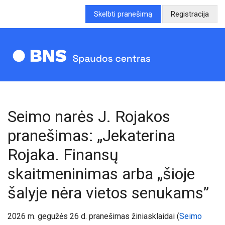
Skelbti pranešimą
Registracija
Seimo narės J. Rojakos
pranešimas: „Jekaterina
Rojaka. Finansų
skaitmeninimas arba „šioje
šalyje nėra vietos senukams”
20
26
m.
gegu
žės 26 d. pranešimas žiniasklaidai
(
Seimo