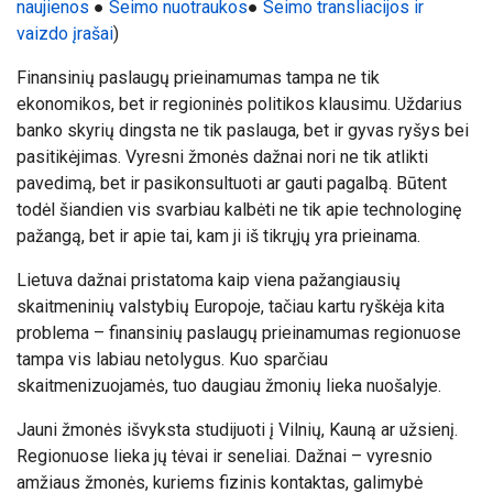
naujienos
●
Seimo nuotraukos
●
Seimo transliacijos ir
vaizdo įrašai
)
Finansinių paslaugų prieinamumas tampa ne tik
ekonomikos, bet ir regioninės politikos klausimu. Uždarius
banko skyrių dingsta ne tik paslauga, bet ir gyvas ryšys bei
pasitikėjimas. Vyresni žmonės dažnai nori ne tik atlikti
pavedimą, bet ir pasikonsultuoti ar gauti pagalbą. Būtent
todėl šiandien vis svarbiau kalbėti ne tik apie technologinę
pažangą, bet ir apie tai, kam ji iš tikrųjų yra prieinama.
Lietuva dažnai pristatoma kaip viena pažangiausių
skaitmeninių valstybių Europoje, tačiau kartu ryškėja kita
problema – finansinių paslaugų prieinamumas regionuose
tampa vis labiau netolygus. Kuo sparčiau
skaitmenizuojamės, tuo daugiau žmonių lieka nuošalyje.
Jauni žmonės išvyksta studijuoti į Vilnių, Kauną ar užsienį.
Regionuose lieka jų tėvai ir seneliai. Dažnai – vyresnio
amžiaus žmonės, kuriems fizinis kontaktas, galimybė