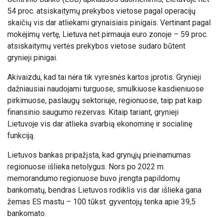
54 proc. atsiskaitymų prekybos vietose pagal operacijų
skaičių vis dar atliekami grynaisiais pinigais. Vertinant pagal
mokėjimų vertę, Lietuva net pirmauja euro zonoje – 59 proc.
atsiskaitymų vertės prekybos vietose sudaro būtent
grynieji pinigai.
Akivaizdu, kad tai nėra tik vyresnės kartos įprotis. Grynieji
dažniausiai naudojami turguose, smulkiuose kasdieniuose
pirkimuose, paslaugų sektoriuje, regionuose, taip pat kaip
finansinio saugumo rezervas. Kitaip tariant, grynieji
Lietuvoje vis dar atlieka svarbią ekonominę ir socialinę
funkciją.
Lietuvos bankas pripažįsta, kad grynųjų prieinamumas
regionuose išlieka netolygus. Nors po 2022 m.
memorandumo regionuose buvo įrengta papildomų
bankomatų, bendras Lietuvos rodiklis vis dar išlieka gana
žemas ES mastu – 100 tūkst. gyventojų tenka apie 39,5
bankomato.