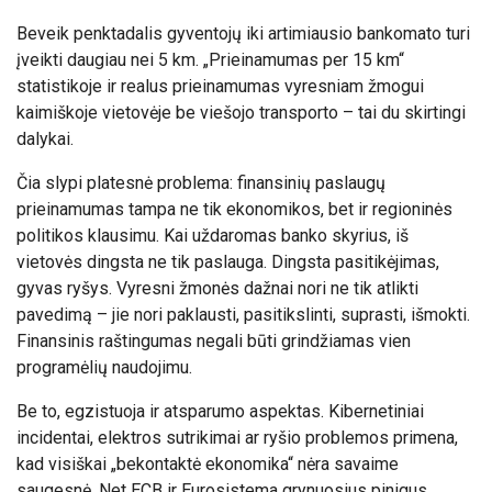
Beveik penktadalis gyventojų iki artimiausio bankomato turi
įveikti daugiau nei 5 km. „Prieinamumas per 15 km“
statistikoje ir realus prieinamumas vyresniam žmogui
kaimiškoje vietovėje be viešojo transporto – tai du skirtingi
dalykai.
Čia slypi platesnė problema: finansinių paslaugų
prieinamumas tampa ne tik ekonomikos, bet ir regioninės
politikos klausimu. Kai uždaromas banko skyrius, iš
vietovės dingsta ne tik paslauga. Dingsta pasitikėjimas,
gyvas ryšys. Vyresni žmonės dažnai nori ne tik atlikti
pavedimą – jie nori paklausti, pasitikslinti, suprasti, išmokti.
Finansinis raštingumas negali būti grindžiamas vien
programėlių naudojimu.
Be to, egzistuoja ir atsparumo aspektas. Kibernetiniai
incidentai, elektros sutrikimai ar ryšio problemos primena,
kad visiškai „bekontaktė ekonomika“ nėra savaime
saugesnė. Net ECB ir Eurosistema grynuosius pinigus