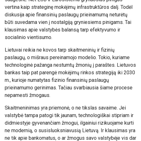
vertina kaip strateginę mokėjimų infrastruktūros dalį. Todėl
diskusija apie finansinių paslaugų prieinamumą neturėtų
būti suvedama vien į nostalgiją gryniesiems pinigams. Tai
klausimas apie valstybės balansą tarp efektyvumo ir
socialinio vientisumo.
Lietuvai reikia ne kovos tarp skaitmeninių ir fizinių
paslaugų, o mišraus pereinamojo modelio. Tokio, kuriame
technologinė pažanga nestumtų žmonių į paraštes. Lietuvos
bankas taip pat parengė mokėjimų rinkos strategiją iki 2030
m., kurioje numatytas fizinio finansinių paslaugų
prieinamumo gerinimas. Tačiau svarbiausia šiame procese
nepamesti žmogaus.
Skaitmeninimas yra priemonė, o ne tikslas savaime. Jei
valstybė tampa patogi tik jaunam, technologiškai stipriam ir
didmiestyje gyvenančiam žmogui, ilgainiui rizikuojame kurti
ne modernią, o susisluoksniavusią Lietuvą. Ir klausimas yra
ne tik apie bankomatus, o ar žmogus savo valstybėje vis dar