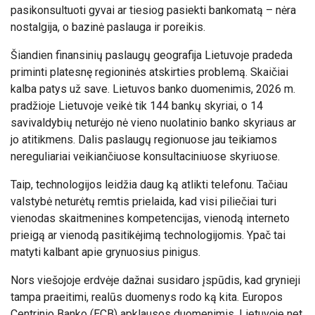
pasikonsultuoti gyvai ar tiesiog pasiekti bankomatą – nėra
nostalgija, o bazinė paslauga ir poreikis.
Šiandien finansinių paslaugų geografija Lietuvoje pradeda
priminti platesnę regioninės atskirties problemą. Skaičiai
kalba patys už save. Lietuvos banko duomenimis, 2026 m.
pradžioje Lietuvoje veikė tik 144 bankų skyriai, o 14
savivaldybių neturėjo nė vieno nuolatinio banko skyriaus ar
jo atitikmens. Dalis paslaugų regionuose jau teikiamos
nereguliariai veikiančiuose konsultaciniuose skyriuose.
Taip, technologijos leidžia daug ką atlikti telefonu. Tačiau
valstybė neturėtų remtis prielaida, kad visi piliečiai turi
vienodas skaitmenines kompetencijas, vienodą interneto
prieigą ar vienodą pasitikėjimą technologijomis. Ypač tai
matyti kalbant apie grynuosius pinigus.
Nors viešojoje erdvėje dažnai susidaro įspūdis, kad grynieji
tampa praeitimi, realūs duomenys rodo ką kita. Europos
Centrinio Banko (ECB) apklausos duomenimis, Lietuvoje net