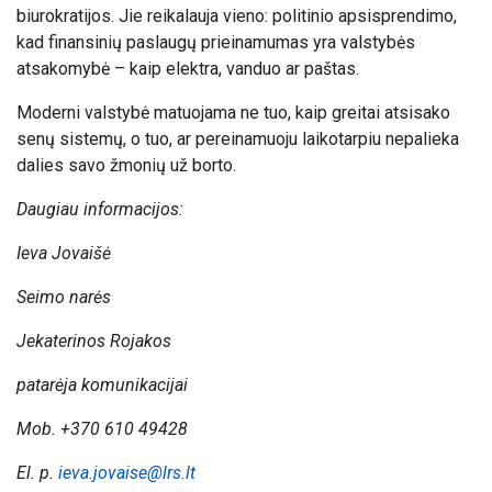
biurokratijos. Jie reikalauja vieno: politinio apsisprendimo,
kad finansinių paslaugų prieinamumas yra valstybės
atsakomybė – kaip elektra, vanduo ar paštas.
Moderni valstybė matuojama ne tuo, kaip greitai atsisako
senų sistemų, o tuo, ar pereinamuoju laikotarpiu nepalieka
dalies savo žmonių už borto.
Daugiau informacijos:
Ieva Jovaišė
Seimo narės
Jekaterinos Rojakos
patarėja komunikacijai
Mob. +370 610 49428
El. p.
ieva.jovaise@lrs.lt