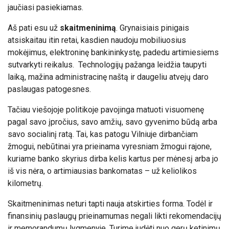
jaučiasi pasiekiamas.
Aš pati esu už
skaitmeninimą
. Grynaisiais pinigais
atsiskaitau itin retai, kasdien naudoju mobiliuosius
mokėjimus, elektroninę bankininkystę, padedu artimiesiems
sutvarkyti reikalus. Technologijų pažanga leidžia taupyti
laiką, mažina administracinę naštą ir daugeliu atvejų daro
paslaugas patogesnes.
Tačiau viešojoje politikoje pavojinga matuoti visuomenę
pagal savo įpročius, savo amžių, savo gyvenimo būdą arba
savo socialinį ratą. Tai, kas patogu Vilniuje dirbančiam
žmogui, nebūtinai yra prieinama vyresniam žmogui rajone,
kuriame banko skyrius dirba kelis kartus per mėnesį arba jo
iš vis nėra, o artimiausias bankomatas – už keliolikos
kilometrų.
Skaitmeninimas neturi tapti nauja atskirties forma. Todėl ir
finansinių paslaugų prieinamumas negali likti rekomendacijų
ir memorandumų lygmenyje. Turime judėti nuo gerų ketinimų