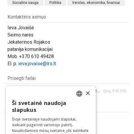
Socialinė sauga
Politika
Verslas, ekonomika, finansai
Kontaktinis asmuo
Ieva Jovaišė
Seimo narės
Jekaterinos Rojakos
patarėja komunikacijai
Mob. +370 610 49428
El. p.
ieva.jovaise@lrs.lt
Prisegti failai
530907_ecborganizuoteurozonosgyventojapklausrezultatai.jpg
×
(jpg, 9.42 KB)
Ši svetainė naudoja
LITHUANIAN
Dalintis
slapukus
ENGLISH
Šioje svetainėje naudojami slapukai,
siekiant pagerinti vartotojo patirtį.
Naudodamiesi mūsų svetaine, jūs sutinkate