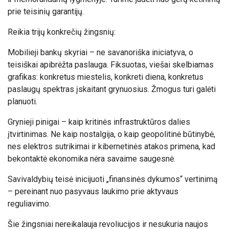
prie teisinių garantijų.
Reikia trijų konkrečių žingsnių:
Mobilieji bankų skyriai – ne savanoriška iniciatyva, o
teisiškai apibrėžta paslauga. Fiksuotas, viešai skelbiamas
grafikas: konkretus miestelis, konkreti diena, konkretus
paslaugų spektras įskaitant grynuosius. Žmogus turi galėti
planuoti.
Grynieji pinigai – kaip kritinės infrastruktūros dalies
įtvirtinimas. Ne kaip nostalgija, o kaip geopolitinė būtinybė,
nes elektros sutrikimai ir kibernetinės atakos primena, kad
bekontaktė ekonomika nėra savaime saugesnė.
Savivaldybių teisė inicijuoti „finansinės dykumos“ vertinimą
– pereinant nuo pasyvaus laukimo prie aktyvaus
reguliavimo.
Šie žingsniai nereikalauja revoliucijos ir nesukuria naujos