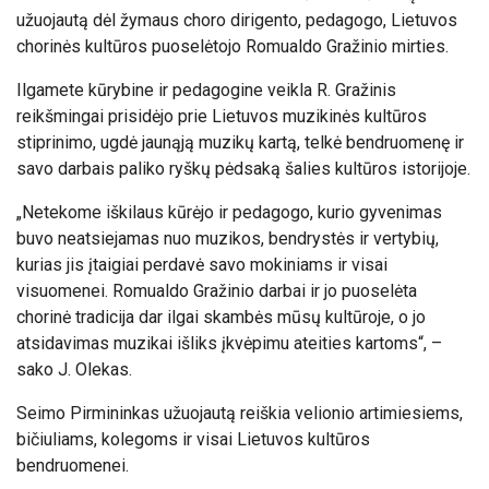
užuojautą dėl žymaus choro dirigento, pedagogo, Lietuvos
chorinės kultūros puoselėtojo Romualdo Gražinio mirties.
Ilgamete kūrybine ir pedagogine veikla R. Gražinis
reikšmingai prisidėjo prie Lietuvos muzikinės kultūros
stiprinimo, ugdė jaunąją muzikų kartą, telkė bendruomenę ir
savo darbais paliko ryškų pėdsaką šalies kultūros istorijoje.
„Netekome iškilaus kūrėjo ir pedagogo, kurio gyvenimas
buvo neatsiejamas nuo muzikos, bendrystės ir vertybių,
kurias jis įtaigiai perdavė savo mokiniams ir visai
visuomenei. Romualdo Gražinio darbai ir jo puoselėta
chorinė tradicija dar ilgai skambės mūsų kultūroje, o jo
atsidavimas muzikai išliks įkvėpimu ateities kartoms“, –
sako J. Olekas.
Seimo Pirmininkas užuojautą reiškia velionio artimiesiems,
bičiuliams, kolegoms ir visai Lietuvos kultūros
bendruomenei.