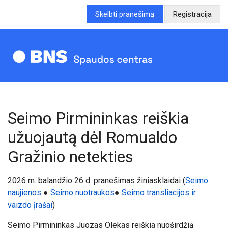
Skelbti pranešimą
Registracija
Seimo Pirmininkas reiškia
užuojautą dėl Romualdo
Gražinio netekties
20
26
m. balandžio 26 d. pranešimas žiniasklaidai (
Seimo
naujienos
●
Seimo nuotraukos
●
Seimo transliacijos ir
vaizdo įrašai
)
Seimo Pirmininkas Juozas Olekas reiškia nuoširdžią