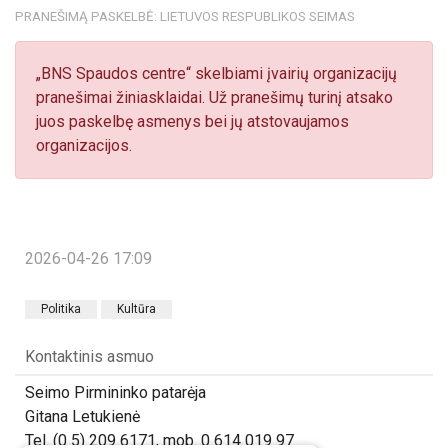
PRANEŠIMĄ PASKELBĖ: LIETUVOS RESPUBLIKOS SEIMAS
„BNS Spaudos centre“ skelbiami įvairių organizacijų
pranešimai žiniasklaidai. Už pranešimų turinį atsako
juos paskelbę asmenys bei jų atstovaujamos
organizacijos.
2026-04-26 17:09
Politika
Kultūra
Kontaktinis asmuo
Seimo Pirmininko patarėja
Gitana Letukienė
Tel. (0 5) 209 6171, mob. 0 614 019 97