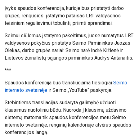
įvyks spaudos
konferencija, kurioje bus pristatyti darbo
grupės, rengusios įstatymo pataisas LRT valdysenos
teisiniam reguliavimui tobulinti, priimti sprendimai.
Seimui siūlomus įstatymo pakeitimus, juose numatytus LRT
valdysenos pokyčius pristatys Seimo Pirmininkas Juozas
Olekas, darbo grupės nariai: Seimo narė Indrė Kižienė ir
Lietuvos žurnalistų sąjungos pirmininkas Audrys Antanaitis.
***
Spaudos konferencija bus transliuojama tiesiogiai
Seimo
interneto svetainėje
ir Seimo „YouTube“ paskyroje.
Stebintiems transliacijas sudaryta galimybė užduoti
klausimus nuotoliniu būdu. Nuoroda į klausimų uždavimo
sistemą matoma tik spaudos konferencijos metu Seimo
interneto svetainėje, renginių kalendoriuje atvėrus spaudos
konferencijos langą.