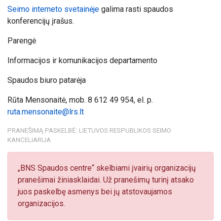
Seimo interneto svetainėje
galima rasti spaudos
konferencijų įrašus.
Parengė
Informacijos ir komunikacijos departamento
Spaudos biuro patarėja
Rūta Mensonaitė, mob
.
8 612 49 954
, el. p.
ruta.mensonaite@lrs.lt
PRANEŠIMĄ PASKELBĖ: LIETUVOS RESPUBLIKOS SEIMO
KANCELIARIJA
„BNS Spaudos centre“ skelbiami įvairių organizacijų
pranešimai žiniasklaidai. Už pranešimų turinį atsako
juos paskelbę asmenys bei jų atstovaujamos
organizacijos.