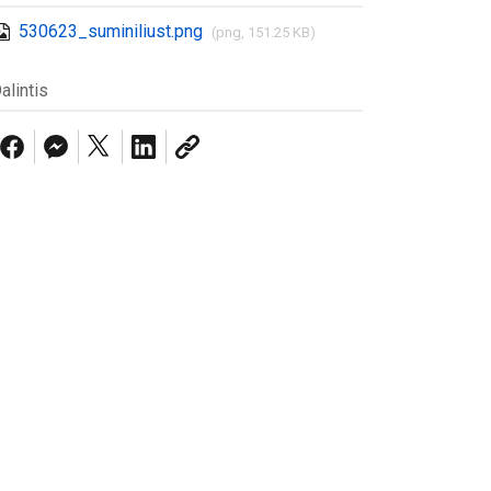
530623_suminiliust.png
(png, 151.25 KB)
alintis