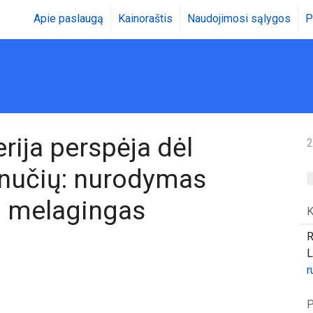
Apie paslaugą
Kainoraštis
Naudojimosi sąlygos
P
rija perspėja dėl
2
inučių: nurodymas
– melagingas
K
R
L
r
P