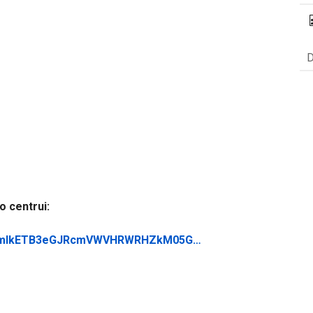
D
o centrui:
BicmlkETB3eGJRcmVWVHRWRHZkM05G…