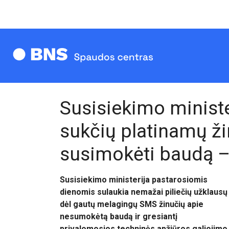
Susisiekimo ministe
sukčių platinamų ž
susimokėti baudą 
Susisiekimo ministerija pastarosiomis
dienomis sulaukia nemažai piliečių užklausų
dėl gautų melagingų SMS žinučių apie
nesumokėtą baudą ir gresiantį
privalomosios techninės apžiūros galiojimo