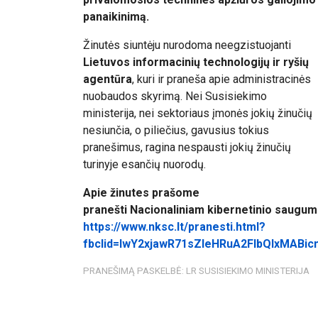
panaikinimą.
Žinutės siuntėju nurodoma neegzistuojanti
Lietuvos informacinių technologijų ir ryšių
agentūra
, kuri ir praneša apie administracinės
nuobaudos skyrimą. Nei Susisiekimo
ministerija, nei sektoriaus įmonės jokių žinučių
nesiunčia, o piliečius, gavusius tokius
pranešimus, ragina nespausti jokių žinučių
turinyje esančių nuorodų.
Apie žinutes prašome
pranešti Nacionaliniam kibernetinio saugum
https://www.nksc.lt/pranesti.html?
fbclid=IwY2xjawR71sZleHRuA2FlbQIxMA
PRANEŠIMĄ PASKELBĖ: LR SUSISIEKIMO MINISTERIJA