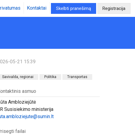
rivatumas
Kontaktai
Skelbti pranešimą
Registracija
026-05-21 15:39
Savivalda, regionai
Politika
Transportas
ontaktinis asmuo
ūta Ambloziejūtė
R Susisiekimo ministerija
uta.ambloziejute@sumin.lt
risegti failai