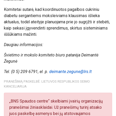
Komitetai sutarė, kad koordinuotos pagalbos cukriniu
diabetu sergantiems moksleiviams klausimas išlieka
aktualus, todėl ateityje planuojama prie jo sugrįžti ir stebėti,
kaip sekasi įgyvendinti sprendimus, skirtus sisteminiams
iššūkiams mažinti.
Daugiau informacijos:
Švietimo ir mokslo komiteto biuro patarėja Deimantė
Žegunė
Tel. (0 5) 209 6791, el. p.
deimante.zegune@lrs.lt
PRANEŠIMĄ PASKELBĖ: LIETUVOS RESPUBLIKOS SEIMO
KANCELIARIJA
„BNS Spaudos centre“ skelbiami įvairių organizacijų
pranešimai žiniasklaidai. Už pranešimų turinį atsako
juos paskelbę asmenys bei jų atstovaujamos