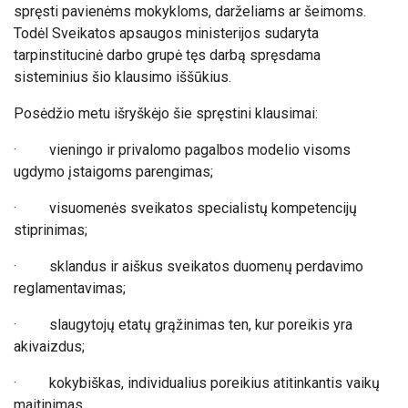
spręsti pavienėms mokykloms, darželiams ar šeimoms.
Todėl Sveikatos apsaugos ministerijos sudaryta
tarpinstitucinė darbo grupė tęs darbą spręsdama
sisteminius šio klausimo iššūkius.
Posėdžio metu išryškėjo šie spręstini klausimai:
·
vieningo ir privalomo pagalbos modelio visoms
ugdymo įstaigoms parengimas;
·
visuomenės sveikatos specialistų kompetencijų
stiprinimas;
·
sklandus ir aiškus sveikatos duomenų perdavimo
reglamentavimas;
·
slaugytojų etatų grąžinimas ten, kur poreikis yra
akivaizdus;
·
kokybiškas, individualius poreikius atitinkantis vaikų
maitinimas.