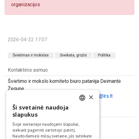
organizacijos.
2026-04-22 17:07
Švietimas ir mokslas
Sveikata, grožis
Politika
Kontaktinis asmuo
Švietimo ir mokslo komiteto biuro patarėja Deimantė
Žegunė
×
Tel. (0 5) 209 6791, el. p.
deimante.zegune@lrs.lt
Ši svetainė naudoja
LITHUANIAN
Dalintis
slapukus
ENGLISH
Šioje svetainėje naudojami slapukai,
siekiant pagerinti vartotojo patirtį.
Naudodamiesi mūsų svetaine, jūs sutinkate