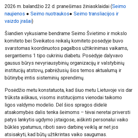
20
26
m.
balandžio 22
d. pranešimas žiniasklaidai
(
Seimo
naujienos
●
Seimo nuotraukos
●
Seimo transliacijos ir
vaizdo įrašai
)
Šiandien vykusiame bendrame Seimo Švietimo ir mokslo
komiteto bei Sveikatos reikalų komiteto posėdyje buvo
svarstomas koordinuotos pagalbos užtikrinimas vaikams,
sergantiems 1 tipo cukriniu diabetu. Posėdyje dalyvavo
gausus būrys nevyriausybinių organizacijų ir valstybinių
institucijų atstovų, pabrėžusių šios temos aktualumą ir
būtinybę imtis sisteminių sprendimų.
Posėdžio metu konstatuota, kad šiuo metu Lietuvoje vis dar
trūksta aiškaus, visoms institucijoms vienodai taikomo
ligos valdymo modelio. Dėl šios spragos didelė
atsakomybės dalis tenka šeimoms – tėvai neretai priversti
patys lankytis ugdymo įstaigose, aiškinti personalui vaiko
būklės ypatumus, riboti savo darbinę veiklą ar net jos
atsisakyti, kad būtų užtikrintas vaiko saugumas.