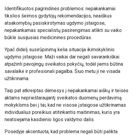
Identifikuotos pagrindinės problemos: nepakankamai
tikslios šeimos gydytojų rekomendacijos, neaiškus
atsakomybių pasiskirstymas ugdymo įstaigose,
nepakankamas specialistų pasirengimas atlikti su vaiko
būkle susijusias medicinines procedūras.
Ypač didelį susirūpinimą kelia situacija ikimokyklinio
ugdymo įstaigose. Maži vaikai dar negali savarankiškai
atpažinti pavojingų sveikatos pokyčių, todėl jiems būtina
savalaikė ir profesionali pagalba. Šiuo metu ji ne visada
užtikrinama.
Taip pat atkreiptas dėmesys į nepakankamai aiškų ir teisės
aktams neprieštaraujantį sveikatos duomenų perdavimą
mokykloms bei į tai, kad ne visose įstaigose užtikrinamas
individualius poreikius atitinkantis maitinimas, kuris yra
neatsiejama kasdienio ligos valdymo dalis.
Posėdyje akcentuota, kad problema negali būti palikta