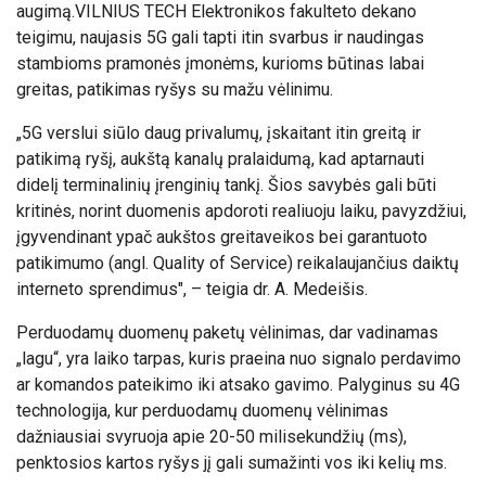
augimą.
VILNIUS TECH Elektronikos fakulteto dekano
teigimu, naujasis 5G gali tapti itin svarbus ir naudingas
stambioms pramonės įmonėms, kurioms būtinas labai
greitas, patikimas ryšys su mažu vėlinimu.
„
5G verslui siūlo daug privalumų, įskaitant itin greitą ir
patikimą ryšį, aukštą kanalų pralaidumą, kad aptarnauti
didelį terminalinių įrenginių tankį. Šios savybės gali būti
kritinės, norint duomenis apdoroti realiuoju laiku, pavyzdžiui,
įgyvendinant ypač aukštos greitaveikos bei garantuoto
patikimumo (angl. Quality of Service) reikalaujančius daiktų
interneto sprendimus
", – teigia dr. A. Medeišis.
Perduodamų duomenų paketų vėlinimas, dar vadinamas
„lagu“, yra laiko tarpas, kuris praeina nuo signalo perdavimo
ar komandos pateikimo iki atsako gavimo. Palyginus su 4G
technologija, kur perduodamų duomenų vėlinimas
dažniausiai svyruoja apie 20-50 milisekundžių (ms),
penktosios kartos ryšys jį gali sumažinti vos iki kelių ms.