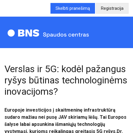
Skelbti pranešimą
Registracija
Verslas ir 5G: kodėl pažangus
ryšys būtinas technologinėms
inovacijoms?
Europoje investicijos į skaitmeninę infrastruktūrą
sudaro mažiau nei pusę JAV skiriamų lėšų. Tai Europos
šalyse labai apsunkina išmaniųjų technologijų
vystymąsi, kurioms reikalingas greitasis
5G ryšys.
Dr.