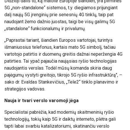
Didžioji dalis to, ką matote Europoje šiandien, yra pirminės
5G
„
non-standalone
“
sistemos, t.y. diegiamos prijungiant
dalį naujų 5G įrenginių prie senesnių 4G tinklų, taip pat
naudojant žemo dažnio juostas, taigi be visų galimų 5G
„standalone“
funkcionalumų ir privalumų.
„Paprastai tariant, šiandien Europos vartotojai, turintys
išmaniuosius telefonus, kartais mato 5G simbolį, tačiau
vartotojo patirtis ir duomenų greitis dažnai neperžengia 4G
patirties. Tai ypač pajaučia naująsias ryšio technologijas
naudojantis verslas. Todėl mūsų komanda skiria daug
pajėgumų vystyti greitojo, tikrojo 5G ryšio infrastruktūrą", –
sako
dr. Evaldas Stankevičius
, „Tele2“ tinklo planavimo ir
strategijos vadovas.
Nauja ir tvari verslo varomoji jėga
Specialistai pabrėžia, kad modernių skaitmeninių ryšio
technologijų, tokių kaip 5G ir daiktų interneto, plėtra gali
tapti labai svarbiu katalizatoriumi, skatinančiu verslo