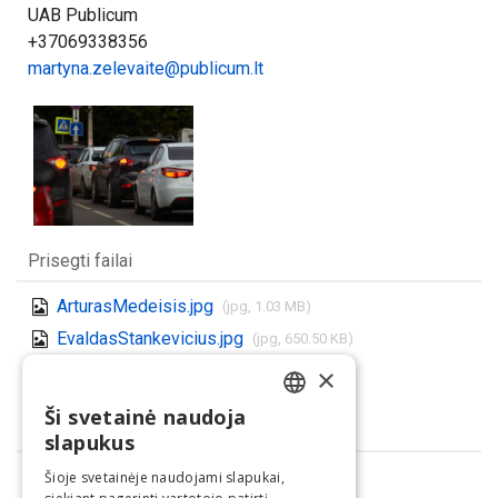
UAB Publicum
+37069338356
martyna.zelevaite@publicum.lt
Prisegti failai
ArturasMedeisis.jpg
(jpg, 1.03 MB)
EvaldasStankevicius.jpg
(jpg, 650.50 KB)
Parsisiųsti visus
×
(.zip)
Ši svetainė naudoja
LITHUANIAN
Dalintis
slapukus
ENGLISH
Šioje svetainėje naudojami slapukai,