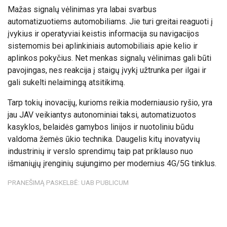
Mažas signalų vėlinimas yra labai svarbus
automatizuotiems automobiliams. Jie turi greitai reaguoti į
įvykius ir operatyviai keistis informacija su navigacijos
sistemomis bei aplinkiniais automobiliais apie kelio ir
aplinkos pokyčius. Net menkas signalų vėlinimas gali būti
pavojingas, nes reakcija į staigų įvykį užtrunka per ilgai ir
gali sukelti nelaimingą atsitikimą.
Tarp tokių inovacijų, kurioms reikia moderniausio ryšio, yra
jau JAV veikiantys autonominiai taksi, automatizuotos
kasyklos, belaidės gamybos linijos ir nuotoliniu būdu
valdoma žemės ūkio technika. Daugelis kitų inovatyvių
industrinių ir verslo sprendimų taip pat priklauso nuo
išmaniųjų įrenginių sujungimo per modernius 4G/5G tinklus.
PRANEŠIMĄ PASKELBĖ: UAB PUBLICUM