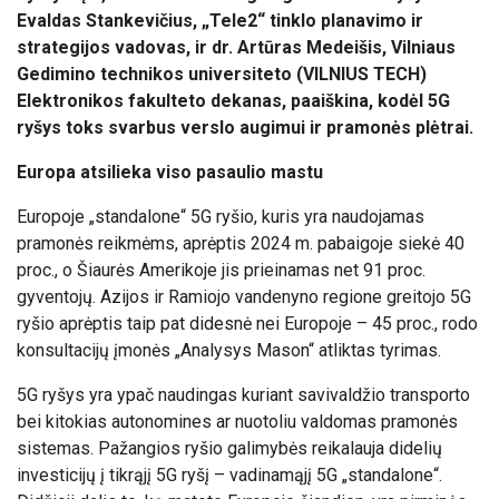
Evaldas Stankevičius, „Tele2“ tinklo planavimo ir
strategijos vadovas, ir dr. Artūras Medeišis, Vilniaus
Gedimino technikos universiteto (VILNIUS TECH)
Elektronikos fakulteto dekanas, paaiškina, kodėl 5G
ryšys toks svarbus verslo augimui ir pramonės plėtrai.
Europa atsilieka viso pasaulio mastu
Europoje „standalone“ 5G ryšio, kuris yra naudojamas
pramonės reikmėms, aprėptis 2024 m. pabaigoje siekė 40
proc., o Šiaurės Amerikoje jis prieinamas net 91 proc.
gyventojų. Azijos ir Ramiojo vandenyno regione greitojo 5G
ryšio aprėptis taip pat didesnė nei Europoje
–
45 proc., rodo
konsultacijų įmonės „Analysys Mason“ atliktas tyrimas.
5G ryšys yra ypač naudingas kuriant savivaldžio transporto
bei kitokias autonomines ar nuotoliu valdomas pramonės
sistemas. Pažangios ryšio galimybės reikalauja didelių
investicijų į tikrąjį 5G ryšį – vadinamąjį 5G
„standalone“
.