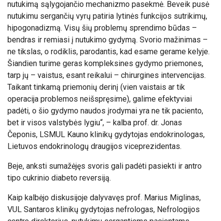
nutukimą sąlygojančio mechanizmo pasekmė. Beveik pusė
nutukimu sergančių vyrų patiria lytinės funkcijos sutrikimų,
hipogonadizmą. Visų šių problemų sprendimo būdas –
bendras ir remiasi į nutukimo gydymą. Svorio mažinimas –
ne tikslas, o rodiklis, parodantis, kad esame gerame kelyje.
Šiandien turime geras kompleksines gydymo priemones,
tarp jų – vaistus, esant reikalui – chirurgines intervencijas.
Taikant tinkamą priemonių derinį (vien vaistais ar tik
operacija problemos neišspręsime), galime efektyviai
padėti, o šio gydymo naudos įrodymai yra ne tik paciento,
bet ir visos valstybės lygiu“, – kalba prof. dr. Jonas
Čeponis, LSMUL Kauno klinikų gydytojas endokrinologas,
Lietuvos endokrinologų draugijos viceprezidentas.
Beje, anksti sumažėjęs svoris gali padėti pasiekti ir antro
tipo cukrinio diabeto reversiją.
Kaip kalbėjo diskusijoje dalyvavęs prof. Marius Miglinas,
VUL Santaros klinikų gydytojas nefrologas, Nefrologijos