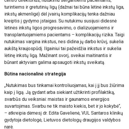
centro direktorius, nutukimu sergantiems
pacientams,
turintiems ir gretutinių ligų (dažnai tai būna lėtinė inkstų liga,
inkstų akmenligė) dėl įvairių komplikacijų tenka dažniau
kreiptis į gydymo įstaigas. Su nutukimu susijusi didesnė
lėtinės inkstų ligos progresavimo, o dializuojamiems ir
transplantuojamiems pacientams – komplikacijų rizika. Taigi
nutukimas vargina inkstus, nes didina jų darbo krūvį, sukelia
aukštą kraujospūdį. Ilgainiui tai pažeidžia inkstus ir sukelia
lėtinę inkstų ligą. Mažinant svorį, sveikai maitinantis ir
būnant aktyviam galima apsaugoti inkstų sveikatą.
Būtina nacionalinė strategija
„Nutukimas bus tinkamai kontroliuojamas, kai į jį bus žiūrima
kaip į ligą. Ją gydant arba siekiant užtikrinti profilaktiką,
svarbūs du veiksniai: maistas ir gaunamos energijos
suvartojimas. Svarbu ne tik maisto kiekis, bet ir jo kokybė“,
– atkreipia dėmesį dr. Edita Gavelienė, VUL Santaros klinikų
gydytoja dietologė, Lietuvos dietologų draugijos valdybos
narė.