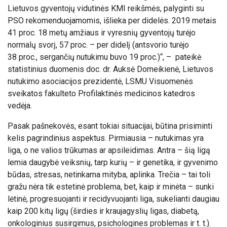
Lietuvos gyventojų vidutinės KMI reikšmės, palyginti su
PSO rekomenduojamomis, išlieka per didelės. 2019 metais
41 proc. 18 metų amžiaus ir vyresnių gyventojų turėjo
normalų svorį
, 57 proc. – per didelį (antsvorio turėjo
38 proc., sergančių nutukimu buvo 19 proc.)“, – pateikė
statistinius duomenis
doc. dr. Auksė Domeikienė, Lietuvos
nutukimo asociacijos prezidentė, LSMU Visuomenės
sveikatos fakulteto Profilaktinės medicinos katedros
vedėja.
Pasak pašnekovės, esant tokiai situacijai, būtina prisiminti
kelis pagrindinius aspektus. Pirmiausia – nutukimas yra
liga, o ne valios trūkumas ar apsileidimas. Antra – šią ligą
lemia daugybė veiksnių, tarp kurių – ir genetika, ir gyvenimo
būdas, stresas, netinkama mityba, aplinka. Trečia – tai toli
gražu nėra tik estetinė problema, bet, kaip ir minėta –
sunki
lėtinė, progresuojanti ir recidyvuojanti liga, sukelianti daugiau
kaip 200 kitų ligų (širdies ir kraujagyslių ligas, diabetą,
onkologinius susirgimus, psichologines problemas ir t. t.).