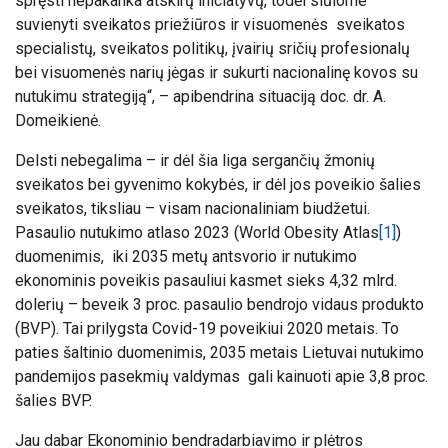
spręsti nepakanka atskirų iniciatyvų, todėl siūlome
suvienyti sveikatos priežiūros ir visuomenės sveikatos
specialistų, sveikatos politikų, įvairių sričių profesionalų
bei visuomenės narių jėgas ir sukurti nacionalinę kovos su
nutukimu strategiją“,
– apibendrina situaciją doc. dr. A.
Domeikienė.
Delsti nebegalima – ir dėl šia liga sergančių žmonių
sveikatos bei gyvenimo kokybės, ir dėl jos poveikio šalies
sveikatos, tiksliau – visam nacionaliniam biudžetui.
Pasaulio nutukimo atlaso 2023 (World Obesity Atlas
[1]
)
duomenimis, iki 2035 metų antsvorio ir nutukimo
ekonominis poveikis pasauliui kasmet sieks 4,32 mlrd.
dolerių – beveik 3 proc. pasaulio bendrojo vidaus produkto
(BVP). Tai prilygsta Covid-19 poveikiui 2020 metais. To
paties šaltinio duomenimis, 2035 metais Lietuvai nutukimo
pandemijos pasekmių valdymas gali kainuoti apie 3,8 proc.
šalies BVP.
Jau dabar Ekonominio bendradarbiavimo ir plėtros