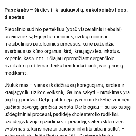
Pasekmės – širdies ir kraujagyslių, onkologinės ligos,
diabetas
Riebalinio audinio perteklius (ypač visceraliniai riebalai)
organizme sąlygoja hormoninius, uždegiminius ir
metabolinius patologinius procesus, kurie pažeidžia
svarbiausius kūno organus: širdį, kraujagysles, inkstus,
kepenis, kasą ir t.t. Ir čia jau sprendžiant sergančiojo
sveikatos problemas tenka bendradarbiauti įvairių sričių
medikams.
„Nutukimas – vienas iš didžiausių koreguojamų širdies ir
kraujagyslių rizikos veiksnių. Galima sakyti – nutukimas yra
šių ligų pradžia. Dėl jo pablogėja gyvenimo kokybė, žmonės
jaučiasi pavargę, greičiau sensta. Dar blogiau – su juo susiję
uždegiminiai procesai, padidėję cholesterolio rodikliai,
padidėjęs kraujo spaudimas ir prasidėjęs aterosklerozės
vystymasis, kuris neretai baigiasi infarktu arba insultu“, –