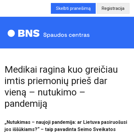
Skelbti pranešimą
Registracija
Medikai ragina kuo greičiau
imtis priemonių prieš dar
vieną – nutukimo –
pandemiją
„
Nutukimas – naujoji pandemija: ar Lietuva pasiruošusi
jos iššūkiams?“ – taip pavadinta Seimo Sveikatos