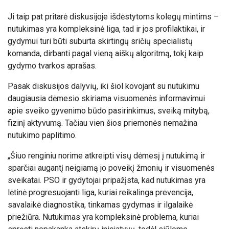
Ji taip pat pritarė diskusijoje išdėstytoms kolegų mintims –
nutukimas yra kompleksinė liga, tad ir jos profilaktikai, ir
gydymui turi būti suburta skirtingų sričių specialistų
komanda
, dirbanti pagal vieną aiškų algoritmą, tokį kaip
gydymo tvarkos aprašas.
Pasak diskusijos dalyvių, iki šiol kovojant su nutukimu
daugiausia dėmesio skiriama visuomenės informavimui
apie sveiko gyvenimo būdo pasirinkimus, sveiką mitybą,
fizinį aktyvumą. Tačiau vien šios priemonės nemažina
nutukimo paplitimo.
„
Šiuo renginiu norime atkreipti visų dėmesį į nutukimą ir
sparčiai augantį neigiamą jo poveikį žmonių ir visuomenės
sveikatai. PSO ir gydytojai pripažįsta, kad nutukimas yra
lėtinė progresuojanti liga, kuriai reikalinga prevencija,
savalaikė diagnostika, tinkamas gydymas ir ilgalaikė
priežiūra. Nutukimas yra kompleksinė problema, kuriai