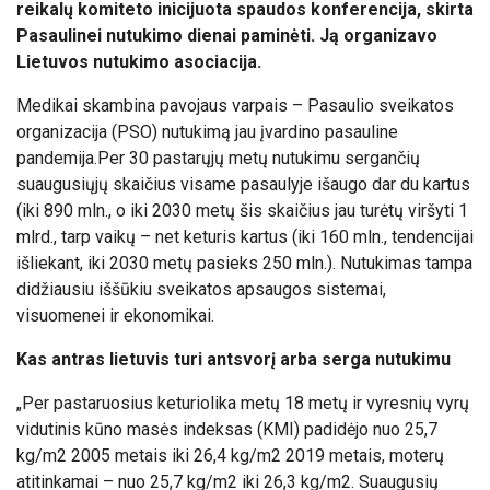
reikalų komiteto inicijuota spaudos konferencija, skirta
Pasaulinei nutukimo dienai paminėti. Ją organizavo
Lietuvos nutukimo asociacija.
Medikai skambina pavojaus varpais – Pasaulio sveikatos
organizacija (PSO) nutukimą jau įvardino pasauline
pandemija.
Per 30 pastarųjų metų nutukimu sergančių
suaugusiųjų skaičius visame pasaulyje išaugo dar du kartus
(iki 890 mln., o iki 2030 metų šis skaičius jau turėtų viršyti 1
mlrd., tarp vaikų – net keturis kartus (iki 160 mln., tendencijai
išliekant, iki 2030 metų pasieks 250 mln.). Nutukimas tampa
didžiausiu iššūkiu sveikatos apsaugos sistemai,
visuomenei ir ekonomikai.
Kas
antras lietuvis turi antsvorį arba serga nutukimu
„Per pastaruosius keturiolika metų 18 metų ir vyresnių vyrų
vidutinis kūno masės indeksas (KMI) padidėjo nuo 25,7
kg/m2 2005 metais iki 26,4 kg/m2 2019 metais, moterų
atitinkamai – nuo 25,7 kg/m2 iki 26,3 kg/m2. Suaugusių