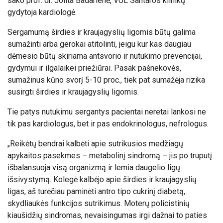
sako prof. dr. Jolita Badarienė, VUL Santaros klinikų
gydytoja kardiologė.
Sergamumą širdies ir kraujagyslių ligomis būtų galima
sumažinti arba gerokai atitolinti, jeigu kur kas daugiau
dėmesio būtų skiriama antsvorio ir nutukimo prevencijai,
gydymui ir ilgalaikei priežiūrai. Pasak pašnekovės,
sumažinus kūno svorį 5-10 proc., tiek pat sumažėja rizika
susirgti širdies ir kraujagyslių ligomis.
Tie patys nutukimu sergantys pacientai neretai lankosi ne
tik pas kardiologus, bet ir pas endokrinologus, nefrologus.
„Reikėtų bendrai kalbėti apie sutrikusios medžiagų
apykaitos pasekmes – metabolinį sindromą – jis po truputį
išbalansuoja visą organizmą ir lemia daugelio ligų
išsivystymą. Kolegė kalbėjo apie širdies ir kraujagyslių
ligas, aš turėčiau paminėti antro tipo cukrinį diabetą,
skydliaukės funkcijos sutrikimus. Moterų policistinių
kiaušidžių sindromas, nevaisingumas irgi dažnai to paties