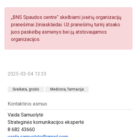
„BNS Spaudos centre“ skelbiami įvairių organizacijų
pranešimai žiniasklaidai. Už pranešimų turinį atsako
juos paskelbę asmenys bei jų atstovaujamos
organizacijos.
2025-03-04 13:33
Sveikata, grožis
Medicina, farmacija
Kontaktinis asmuo
Vaida Samuolytė
Strateginės komunikacijos ekspertė
8 682 43660
vaida.samuolyte@gmail.com