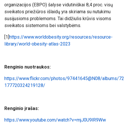
organizacijos (EBPO) šalyse vidutiniškai 8,4 proc. visų
sveikatos priežiūros išlaidų yra skiriama su nutukimu
susijusioms problemoms. Tai didžiulis krūvis visoms
sveikatos sistemoms bei valstybėms.
[1]
https://www.worldobesity.org/resources/resource-
library/world-obesity-atlas-2023
Renginio nuotraukos:
https://www.flickr.com/photos/97441645@N08/albums/72
177720324219128/
Renginio įrašas:
https://www.youtube.com/watch?v=mjJ0U9lR9Ww