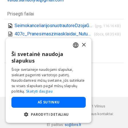
Prisegti failai
SeimokanceliarijosnuotrautoreDzojaGundaBarysaite.jpg
(jpg, 116.16 KB)
407c_Pranesimasziniasklaidai_Nutukimoepidemija_20250304.docx
(docx, 68.35 KB)
Parsisiųsti visus
×
(.zip)
Ši svetainė naudoja
LITHUANIAN
Dalintis
slapukus
ENGLISH
Šioje svetainėje naudojami slapukai,
siekiant pagerinti vartotojo patirtį.
Naudodamiesi mūsų svetaine, jūs sutinkate
su visais slapukais pagal mūsų slapukų
politiką.
Skaityti daugiau
Paslaugą teikia UAB "BNS".
AŠ SUTINKU
Buveinės adresas: Kęstučio g. 25, LT-08121 Vilnius
BNS Spaudos centro klientų aptarnavimo skyriaus kontaktai:
PARODYTI DETALIAU
Telefonas: +37052 05 85 01
El. paštas:
sc@bns.lt
BŪTINIEJI